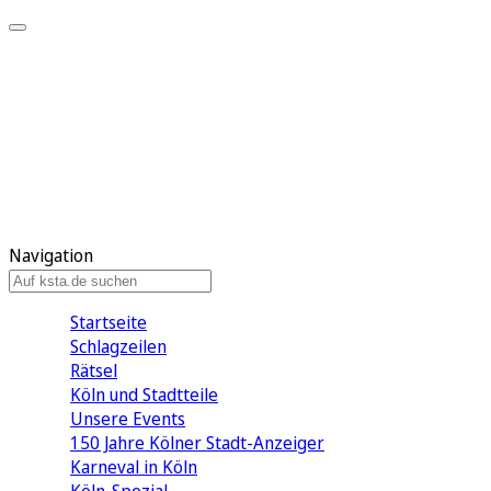
Mein KStA
Meine Artikel
Meine Region
Meine Newsletter
Mein KStA PLUS
Mein E-Paper
Navigation
Startseite
Schlagzeilen
Rätsel
Köln und Stadtteile
Unsere Events
150 Jahre Kölner Stadt-Anzeiger
Karneval in Köln