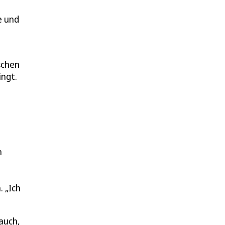
e und
schen
ingt.
n
. „Ich
auch,