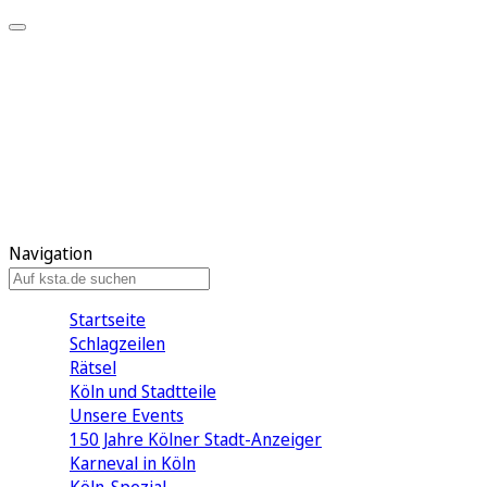
Mein KStA
Meine Artikel
Meine Region
Meine Newsletter
Mein KStA PLUS
Mein E-Paper
Navigation
Startseite
Schlagzeilen
Rätsel
Köln und Stadtteile
Unsere Events
150 Jahre Kölner Stadt-Anzeiger
Karneval in Köln