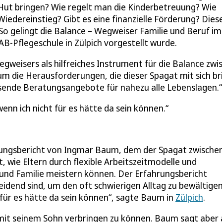
n Hut bringen? Wie regelt man die Kinderbetreuung? Wie
iedereinstieg? Gibt es eine finanzielle Förderung? Dies
o gelingt die Balance – Wegweiser Familie und Beruf im
VDAB-Pflegeschule in Zülpich vorgestellt wurde.
weisers als hilfreiches Instrument für die Balance zwi
h um die Herausforderungen, die dieser Spagat mit sich br
ende Beratungsangebote für nahezu alle Lebenslagen.“
wenn ich nicht für es hätte da sein können.
hrungsbericht von Ingmar Baum, dem der Spagat zwische
t, wie Eltern durch flexible Arbeitszeitmodelle und
und Familie meistern können. Der Erfahrungsbericht
eidend sind, um den oft schwierigen Alltag zu bewältigen
t für es hätte da sein können“, sagte Baum in
Zülpich
.
t mit seinem Sohn verbringen zu können. Baum sagt aber 