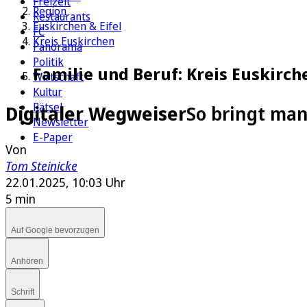
Freizeit
Region
Restaurants
Euskirchen & Eifel
FC
Kreis Euskirchen
Panorama
Politik
Familie und Beruf: Kreis Euskirc
Wirtschaft
Kultur
Rätsel
Digitaler Wegweiser
So bringt man
Newsletter
E-Paper
Von
Tom Steinicke
22.01.2025, 10:03 Uhr
5 min
Auf Google bevorzugen
Anhören
Schrift