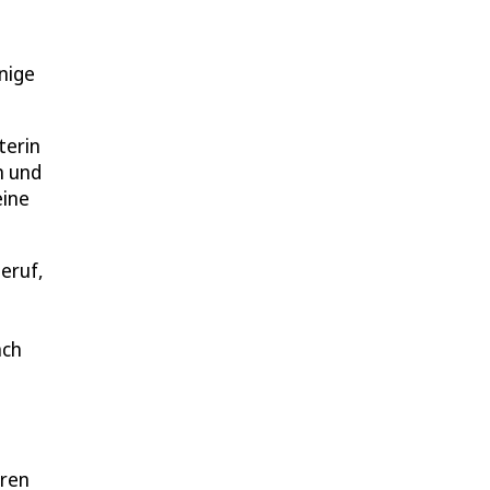
nige
terin
n und
eine
eruf,
ach
eren