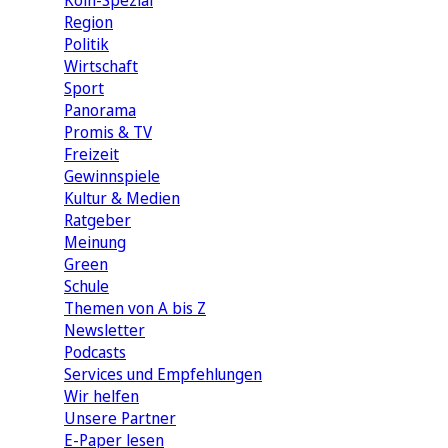
Köln-Spezial
Region
Politik
Wirtschaft
Sport
Panorama
Promis & TV
Freizeit
Gewinnspiele
Kultur & Medien
Ratgeber
Meinung
Green
Schule
Themen von A bis Z
Newsletter
Podcasts
Services und Empfehlungen
Wir helfen
Unsere Partner
E-Paper lesen