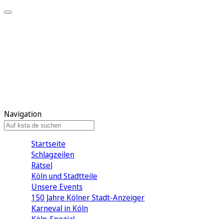
Mein KStA
Meine Artikel
Meine Region
Meine Newsletter
Mein KStA PLUS
Mein E-Paper
Navigation
Startseite
Schlagzeilen
Rätsel
Köln und Stadtteile
Unsere Events
150 Jahre Kölner Stadt-Anzeiger
Karneval in Köln