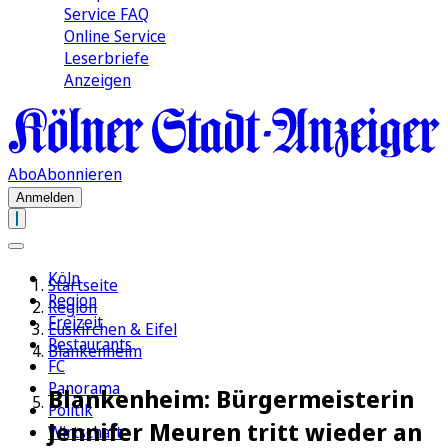
Service FAQ
Online Service
Leserbriefe
Anzeigen
Abo
Abonnieren
Anmelden
Köln
Startseite
Region
Region
Freizeit
Euskirchen & Eifel
Restaurants
Blankenheim
FC
Panorama
Blankenheim: Bürgermeisterin
Politik
Jennifer Meuren tritt wieder an
Wirtschaft