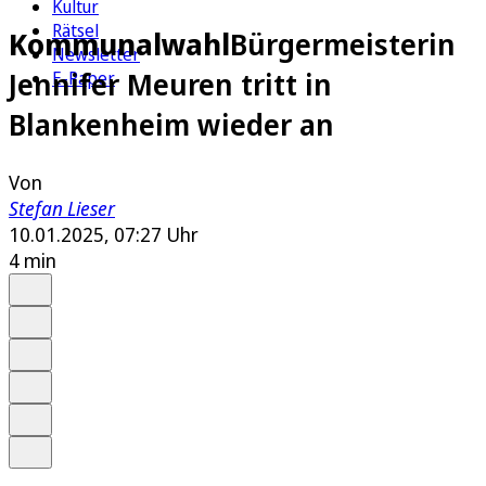
Kultur
Rätsel
Kommunalwahl
Bürgermeisterin
Newsletter
Jennifer Meuren tritt in
E-Paper
Blankenheim wieder an
Von
Stefan Lieser
10.01.2025, 07:27 Uhr
4 min
Auf Google bevorzugen
Anhören
Schrift
Merken
Drucken
Teilen