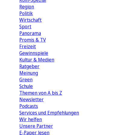
Köln-Spezial
Region
Politik
Wirtschaft
Sport
Panorama
Promis & TV
Freizeit
Gewinnspiele
Kultur & Medien
Ratgeber
Meinung
Green
Schule
Themen von A bis Z
Newsletter
Podcasts
Services und Empfehlungen
Wir helfen
Unsere Partner
E-Paper lesen