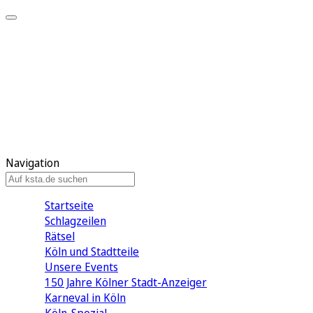
Mein KStA
Meine Artikel
Meine Region
Meine Newsletter
Mein KStA PLUS
Mein E-Paper
Navigation
Startseite
Schlagzeilen
Rätsel
Köln und Stadtteile
Unsere Events
150 Jahre Kölner Stadt-Anzeiger
Karneval in Köln