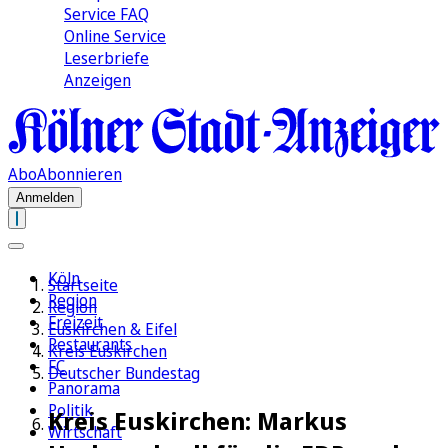
Service FAQ
Online Service
Leserbriefe
Anzeigen
Abo
Abonnieren
Anmelden
Köln
Startseite
Region
Region
Freizeit
Euskirchen & Eifel
Restaurants
Kreis Euskirchen
FC
Deutscher Bundestag
Panorama
Politik
Kreis Euskirchen: Markus
Wirtschaft