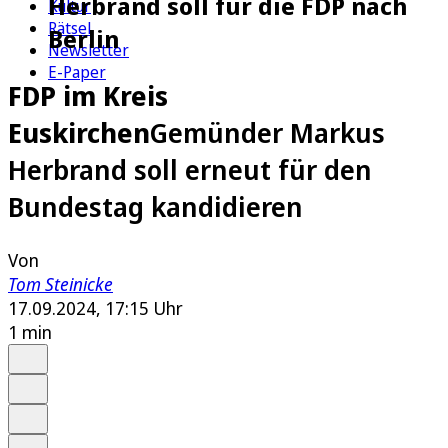
Herbrand soll für die FDP nach
Kultur
Rätsel
Berlin
Newsletter
E-Paper
FDP im Kreis
Euskirchen
Gemünder Markus
Herbrand soll erneut für den
Bundestag kandidieren
Von
Tom Steinicke
17.09.2024, 17:15 Uhr
1 min
Auf Google bevorzugen
Anhören
Schrift
Merken