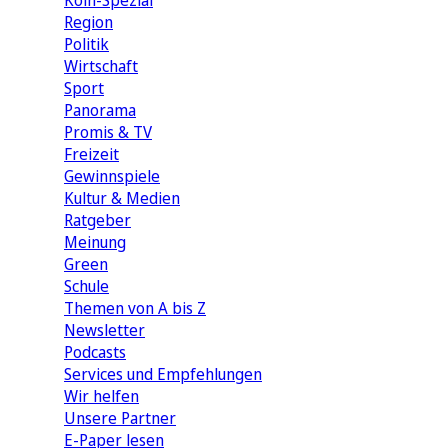
Köln-Spezial
Region
Politik
Wirtschaft
Sport
Panorama
Promis & TV
Freizeit
Gewinnspiele
Kultur & Medien
Ratgeber
Meinung
Green
Schule
Themen von A bis Z
Newsletter
Podcasts
Services und Empfehlungen
Wir helfen
Unsere Partner
E-Paper lesen