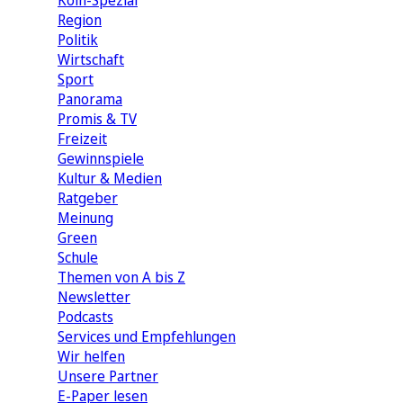
Köln-Spezial
Region
Politik
Wirtschaft
Sport
Panorama
Promis & TV
Freizeit
Gewinnspiele
Kultur & Medien
Ratgeber
Meinung
Green
Schule
Themen von A bis Z
Newsletter
Podcasts
Services und Empfehlungen
Wir helfen
Unsere Partner
E-Paper lesen