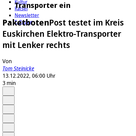
Kultur
Transporter ein
Rätsel
Newsletter
Paketboten
Post testet im Kreis
E-Paper
Euskirchen Elektro-Transporter
mit Lenker rechts
Von
Tom Steinicke
13.12.2022, 06:00 Uhr
3 min
Auf Google bevorzugen
Anhören
Schrift
Merken
Drucken
Teilen