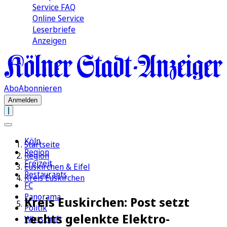
Service FAQ
Online Service
Leserbriefe
Anzeigen
Abo
Abonnieren
Anmelden
Köln
Startseite
Region
Region
Freizeit
Euskirchen & Eifel
Restaurants
Kreis Euskirchen
FC
Panorama
Kreis Euskirchen: Post setzt
Politik
rechts gelenkte Elektro-
Wirtschaft