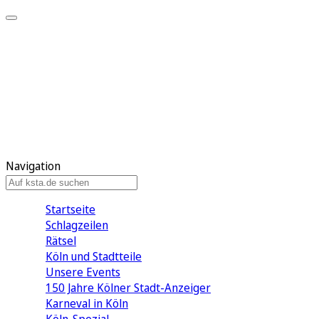
Mein KStA
Meine Artikel
Meine Region
Meine Newsletter
Mein KStA PLUS
Mein E-Paper
Navigation
Startseite
Schlagzeilen
Rätsel
Köln und Stadtteile
Unsere Events
150 Jahre Kölner Stadt-Anzeiger
Karneval in Köln