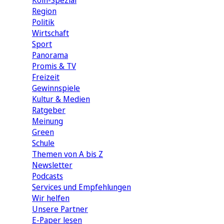
Köln-Spezial
Region
Politik
Wirtschaft
Sport
Panorama
Promis & TV
Freizeit
Gewinnspiele
Kultur & Medien
Ratgeber
Meinung
Green
Schule
Themen von A bis Z
Newsletter
Podcasts
Services und Empfehlungen
Wir helfen
Unsere Partner
E-Paper lesen