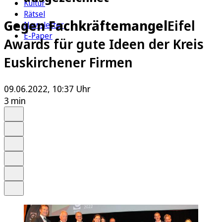
Kultur
Rätsel
Gegen Fachkräftemangel
Eifel
Newsletter
E-Paper
Awards für gute Ideen der Kreis
Euskirchener Firmen
09.06.2022, 10:37 Uhr
3 min
Auf Google bevorzugen
Anhören
Schrift
Merken
Drucken
Teilen