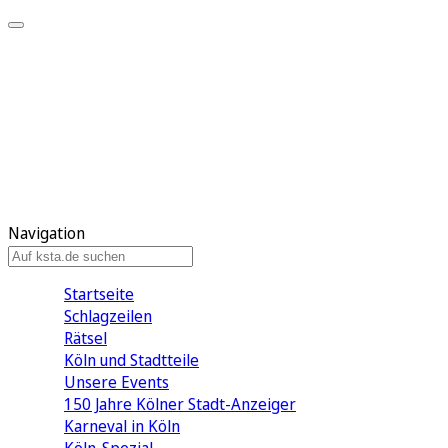
Mein KStA
Meine Artikel
Meine Region
Meine Newsletter
Mein KStA PLUS
Mein E-Paper
Navigation
Startseite
Schlagzeilen
Rätsel
Köln und Stadtteile
Unsere Events
150 Jahre Kölner Stadt-Anzeiger
Karneval in Köln