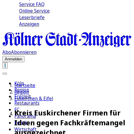
Service FAQ
Online Service
Leserbriefe
Anzeigen
Abo
Abonnieren
Anmelden
Köln
Startseite
Region
Region
Freizeit
Euskirchen & Eifel
Restaurants
FC
Kreis Euskirchener Firmen für
Panorama
Ideen gegen Fachkräftemangel
Politik
Wirtschaft
ausgezeichnet