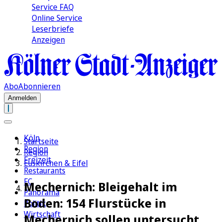
Service FAQ
Online Service
Leserbriefe
Anzeigen
Abo
Abonnieren
Anmelden
Köln
Startseite
Region
Region
Freizeit
Euskirchen & Eifel
Restaurants
FC
Mechernich: Bleigehalt im
Panorama
Boden: 154 Flurstücke in
Politik
Wirtschaft
Mechernich sollen untersucht