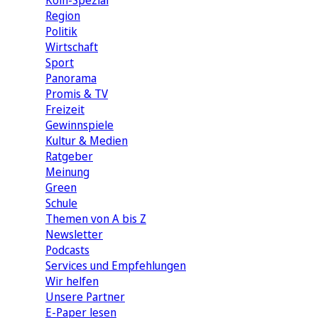
Köln-Spezial
Region
Politik
Wirtschaft
Sport
Panorama
Promis & TV
Freizeit
Gewinnspiele
Kultur & Medien
Ratgeber
Meinung
Green
Schule
Themen von A bis Z
Newsletter
Podcasts
Services und Empfehlungen
Wir helfen
Unsere Partner
E-Paper lesen