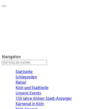
Mein KStA
Meine Artikel
Meine Region
Meine Newsletter
Mein KStA PLUS
Mein E-Paper
Navigation
Startseite
Schlagzeilen
Rätsel
Köln und Stadtteile
Unsere Events
150 Jahre Kölner Stadt-Anzeiger
Karneval in Köln