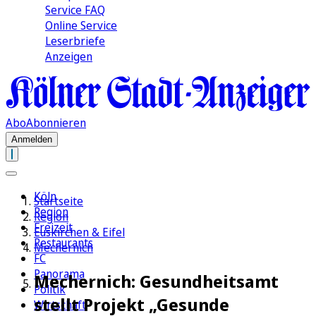
Service FAQ
Online Service
Leserbriefe
Anzeigen
Abo
Abonnieren
Anmelden
Köln
Startseite
Region
Region
Freizeit
Euskirchen & Eifel
Restaurants
Mechernich
FC
Panorama
Mechernich: Gesundheitsamt
Politik
stellt Projekt „Gesunde
Wirtschaft