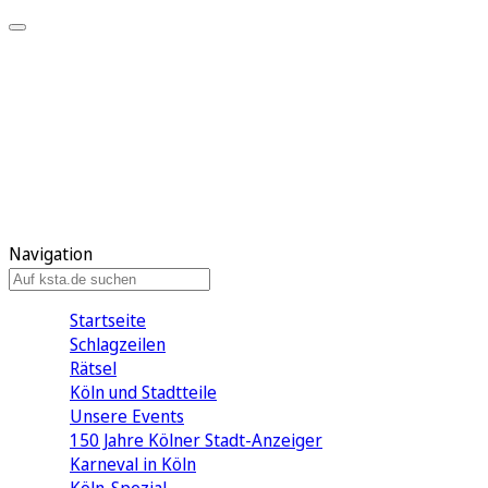
Mein KStA
Meine Artikel
Meine Region
Meine Newsletter
Mein KStA PLUS
Mein E-Paper
Navigation
Startseite
Schlagzeilen
Rätsel
Köln und Stadtteile
Unsere Events
150 Jahre Kölner Stadt-Anzeiger
Karneval in Köln