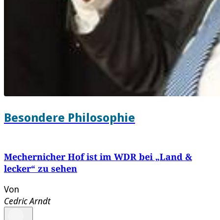
Besondere Philosophie
Mechernicher Hof ist im WDR bei „Land &
lecker“ zu sehen
Von
Cedric Arndt