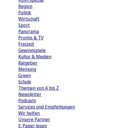
Köln-Spezial
Region
Politik
Wirtschaft
Sport
Panorama
Promis & TV
Freizeit
Gewinnspiele
Kultur & Medien
Ratgeber
Meinung
Green
Schule
Themen von A bis Z
Newsletter
Podcasts
Services und Empfehlungen
Wir helfen
Unsere Partner
E-Paper lesen