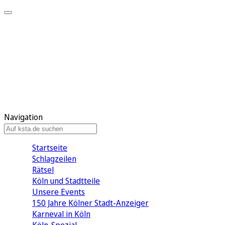
Mein KStA
Meine Artikel
Meine Region
Meine Newsletter
Mein KStA PLUS
Mein E-Paper
Navigation
Startseite
Schlagzeilen
Rätsel
Köln und Stadtteile
Unsere Events
150 Jahre Kölner Stadt-Anzeiger
Karneval in Köln