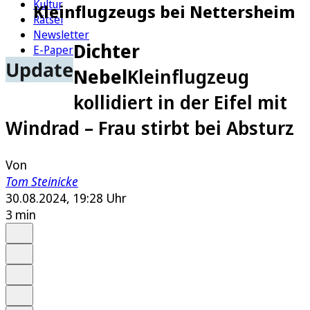
Kultur
Kleinflugzeugs bei Nettersheim
Rätsel
Newsletter
Dichter
E-Paper
Update
Nebel
Kleinflugzeug
kollidiert in der Eifel mit
Windrad – Frau stirbt bei Absturz
Von
Tom Steinicke
30.08.2024, 19:28 Uhr
3 min
Auf Google bevorzugen
Anhören
Schrift
Merken