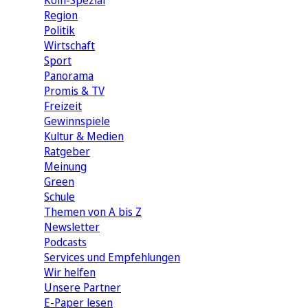
Köln-Spezial
Region
Politik
Wirtschaft
Sport
Panorama
Promis & TV
Freizeit
Gewinnspiele
Kultur & Medien
Ratgeber
Meinung
Green
Schule
Themen von A bis Z
Newsletter
Podcasts
Services und Empfehlungen
Wir helfen
Unsere Partner
E-Paper lesen