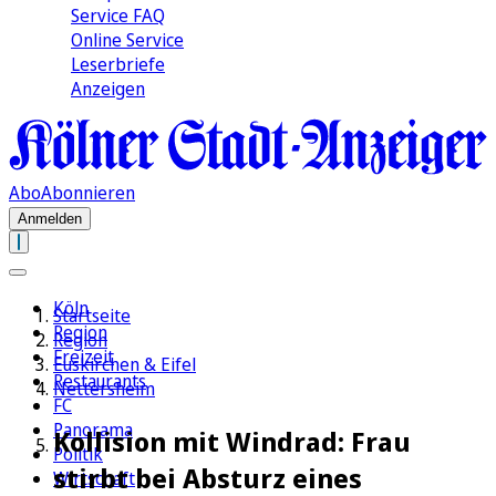
Service FAQ
Online Service
Leserbriefe
Anzeigen
Abo
Abonnieren
Anmelden
Köln
Startseite
Region
Region
Freizeit
Euskirchen & Eifel
Restaurants
Nettersheim
FC
Panorama
Kollision mit Windrad: Frau
Politik
stirbt bei Absturz eines
Wirtschaft