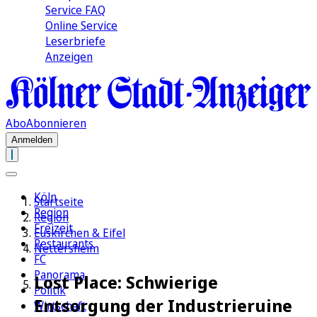
Service FAQ
Online Service
Leserbriefe
Anzeigen
Abo
Abonnieren
Anmelden
Köln
Startseite
Region
Region
Freizeit
Euskirchen & Eifel
Restaurants
Nettersheim
FC
Panorama
Lost Place: Schwierige
Politik
Entsorgung der Industrieruine
Wirtschaft