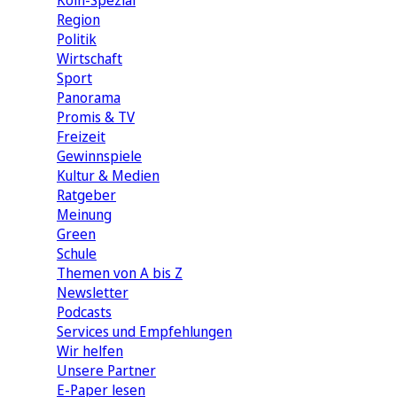
Köln-Spezial
Region
Politik
Wirtschaft
Sport
Panorama
Promis & TV
Freizeit
Gewinnspiele
Kultur & Medien
Ratgeber
Meinung
Green
Schule
Themen von A bis Z
Newsletter
Podcasts
Services und Empfehlungen
Wir helfen
Unsere Partner
E-Paper lesen