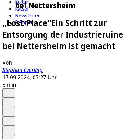
Kultur
bei Nettersheim
Rätsel
Newsletter
„Lost Place“
Ein Schritt zur
E-Paper
Entsorgung der Industrieruine
bei Nettersheim ist gemacht
Von
Stephan Everling
17.09.2024, 07:27 Uhr
3 min
Auf Google bevorzugen
Anhören
Schrift
Merken
Drucken
Teilen