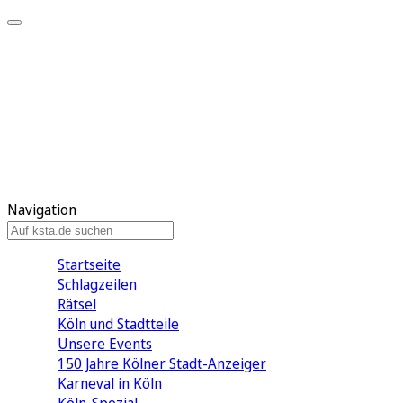
Mein KStA
Meine Artikel
Meine Region
Meine Newsletter
Mein KStA PLUS
Mein E-Paper
Navigation
Startseite
Schlagzeilen
Rätsel
Köln und Stadtteile
Unsere Events
150 Jahre Kölner Stadt-Anzeiger
Karneval in Köln