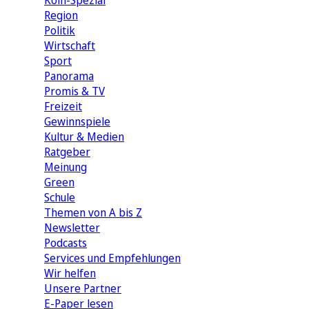
Köln-Spezial
Region
Politik
Wirtschaft
Sport
Panorama
Promis & TV
Freizeit
Gewinnspiele
Kultur & Medien
Ratgeber
Meinung
Green
Schule
Themen von A bis Z
Newsletter
Podcasts
Services und Empfehlungen
Wir helfen
Unsere Partner
E-Paper lesen