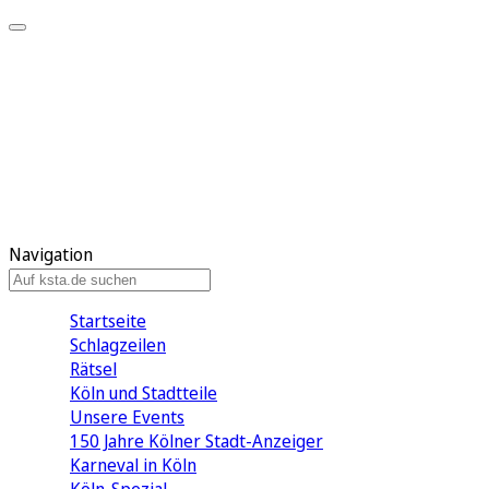
Mein KStA
Meine Artikel
Meine Region
Meine Newsletter
Mein KStA PLUS
Mein E-Paper
Navigation
Startseite
Schlagzeilen
Rätsel
Köln und Stadtteile
Unsere Events
150 Jahre Kölner Stadt-Anzeiger
Karneval in Köln