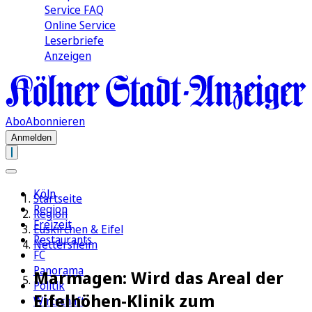
Service FAQ
Online Service
Leserbriefe
Anzeigen
Abo
Abonnieren
Anmelden
Köln
Startseite
Region
Region
Freizeit
Euskirchen & Eifel
Restaurants
Nettersheim
FC
Panorama
Marmagen: Wird das Areal der
Politik
Eifelhöhen-Klinik zum
Wirtschaft