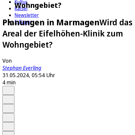
Kultur
Wohngebiet?
Rätsel
Newsletter
Planungen in Marmagen
Wird das
E-Paper
Areal der Eifelhöhen-Klinik zum
Wohngebiet?
Von
Stephan Everling
31.05.2024, 05:54 Uhr
4 min
Auf Google bevorzugen
Anhören
Schrift
Merken
Drucken
Teilen