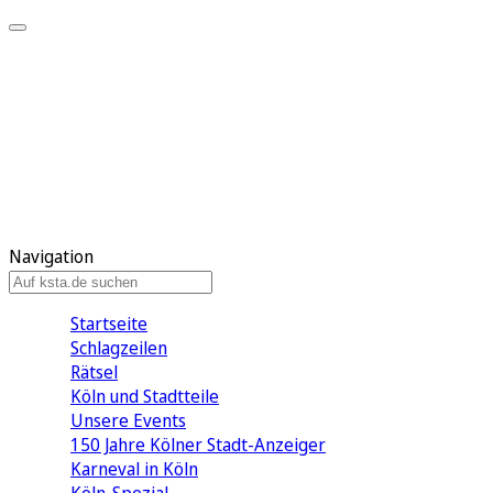
Mein KStA
Meine Artikel
Meine Region
Meine Newsletter
Mein KStA PLUS
Mein E-Paper
Navigation
Startseite
Schlagzeilen
Rätsel
Köln und Stadtteile
Unsere Events
150 Jahre Kölner Stadt-Anzeiger
Karneval in Köln