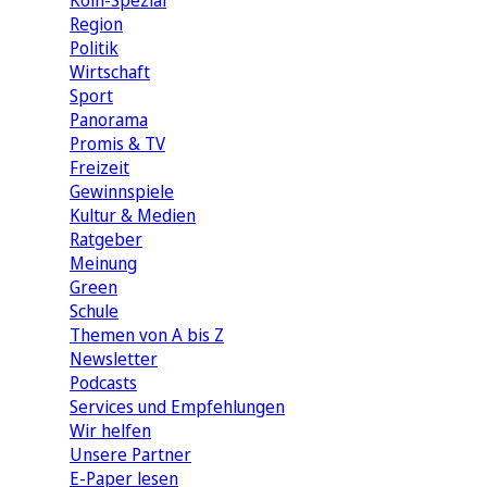
Köln-Spezial
Region
Politik
Wirtschaft
Sport
Panorama
Promis & TV
Freizeit
Gewinnspiele
Kultur & Medien
Ratgeber
Meinung
Green
Schule
Themen von A bis Z
Newsletter
Podcasts
Services und Empfehlungen
Wir helfen
Unsere Partner
E-Paper lesen