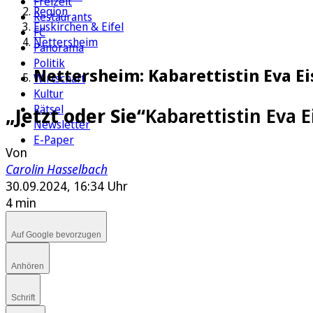
Freizeit
Region
Restaurants
Euskirchen & Eifel
FC
Nettersheim
Panorama
Politik
Nettersheim: Kabarettistin Eva Ei
Wirtschaft
Kultur
Rätsel
„Jetzt oder Sie“
Kabarettistin Eva 
Newsletter
E-Paper
Von
Carolin Hasselbach
30.09.2024, 16:34 Uhr
4 min
Auf Google bevorzugen
Anhören
Schrift