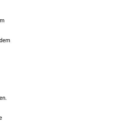
mm
, dem
en.
m
e