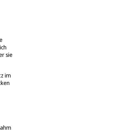
e
ich
er sie
tz im
cken
 nahm