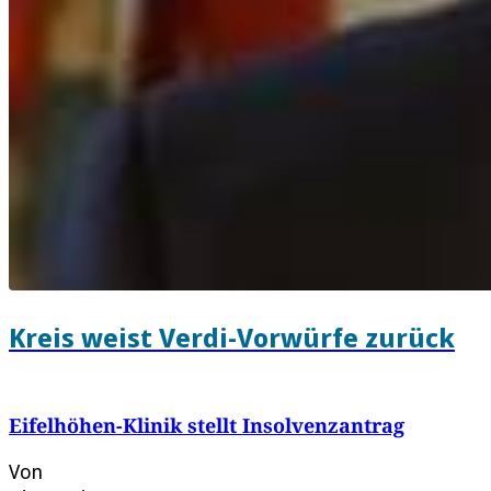
Kreis weist Verdi-Vorwürfe zurück
Eifelhöhen-Klinik stellt Insolvenzantrag
Von