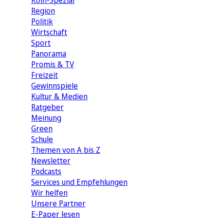
Köln-Spezial
Region
Politik
Wirtschaft
Sport
Panorama
Promis & TV
Freizeit
Gewinnspiele
Kultur & Medien
Ratgeber
Meinung
Green
Schule
Themen von A bis Z
Newsletter
Podcasts
Services und Empfehlungen
Wir helfen
Unsere Partner
E-Paper lesen