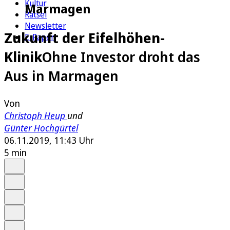
Kultur
Marmagen
Rätsel
Newsletter
Zukunft der Eifelhöhen-
E-Paper
Klinik
Ohne Investor droht das
Aus in Marmagen
Von
Christoph Heup
und
Günter Hochgürtel
06.11.2019, 11:43 Uhr
5 min
Auf Google bevorzugen
Anhören
Schrift
Merken
Drucken