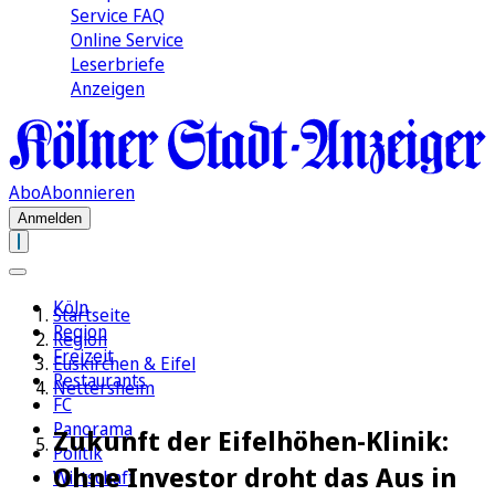
Service FAQ
Online Service
Leserbriefe
Anzeigen
Abo
Abonnieren
Anmelden
Köln
Startseite
Region
Region
Freizeit
Euskirchen & Eifel
Restaurants
Nettersheim
FC
Panorama
Zukunft der Eifelhöhen-Klinik:
Politik
Ohne Investor droht das Aus in
Wirtschaft