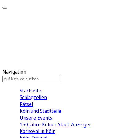
Mein KStA
Meine Artikel
Meine Region
Meine Newsletter
Mein KStA PLUS
Mein E-Paper
Navigation
Startseite
Schlagzeilen
Rätsel
Köln und Stadtteile
Unsere Events
150 Jahre Kölner Stadt-Anzeiger
Karneval in Köln