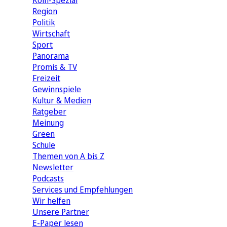
Köln-Spezial
Region
Politik
Wirtschaft
Sport
Panorama
Promis & TV
Freizeit
Gewinnspiele
Kultur & Medien
Ratgeber
Meinung
Green
Schule
Themen von A bis Z
Newsletter
Podcasts
Services und Empfehlungen
Wir helfen
Unsere Partner
E-Paper lesen