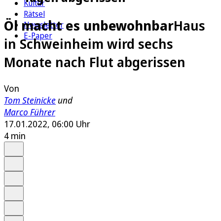
Kultur
Rätsel
Öl macht es unbewohnbar
Haus
Newsletter
E-Paper
in Schweinheim wird sechs
Monate nach Flut abgerissen
Von
Tom Steinicke
und
Marco Führer
17.01.2022, 06:00 Uhr
4 min
Auf Google bevorzugen
Anhören
Schrift
Merken
Drucken
Teilen