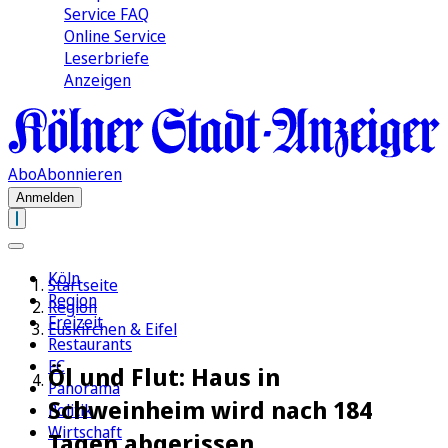
Service FAQ
Online Service
Leserbriefe
Anzeigen
Abo
Abonnieren
Anmelden
Köln
Startseite
Region
Region
Freizeit
Euskirchen & Eifel
Restaurants
FC
Öl und Flut: Haus in
Panorama
Schweinheim wird nach 184
Politik
Wirtschaft
Tagen abgerissen