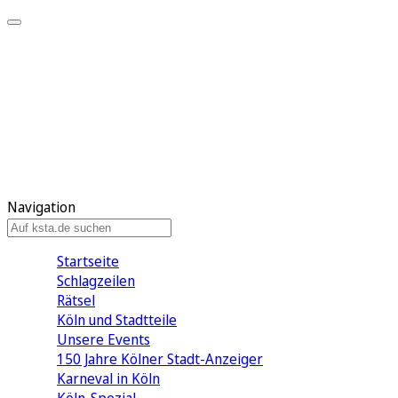
Mein KStA
Meine Artikel
Meine Region
Meine Newsletter
Mein KStA PLUS
Mein E-Paper
Navigation
Startseite
Schlagzeilen
Rätsel
Köln und Stadtteile
Unsere Events
150 Jahre Kölner Stadt-Anzeiger
Karneval in Köln