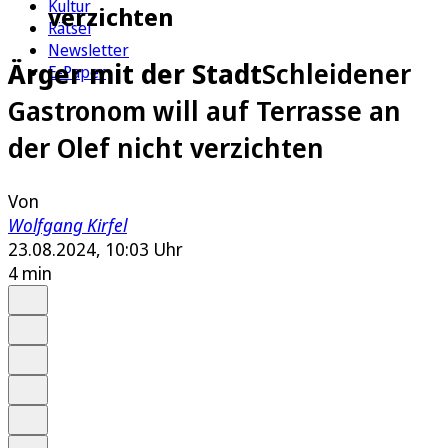
Kultur
verzichten
Rätsel
Newsletter
Ärger mit der Stadt
Schleidener
E-Paper
Gastronom will auf Terrasse an
der Olef nicht verzichten
Von
Wolfgang Kirfel
23.08.2024, 10:03 Uhr
4 min
Auf Google bevorzugen
Anhören
Schrift
Merken
Drucken
Teilen