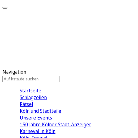
Mein KStA
Meine Artikel
Meine Region
Meine Newsletter
Mein KStA PLUS
Mein E-Paper
Navigation
Startseite
Schlagzeilen
Rätsel
Köln und Stadtteile
Unsere Events
150 Jahre Kölner Stadt-Anzeiger
Karneval in Köln