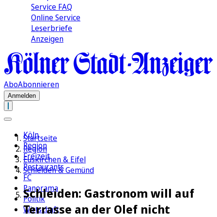
Service FAQ
Online Service
Leserbriefe
Anzeigen
Abo
Abonnieren
Anmelden
Köln
Startseite
Region
Region
Freizeit
Euskirchen & Eifel
Restaurants
Schleiden & Gemünd
FC
Panorama
Schleiden: Gastronom will auf
Politik
Terrasse an der Olef nicht
Wirtschaft