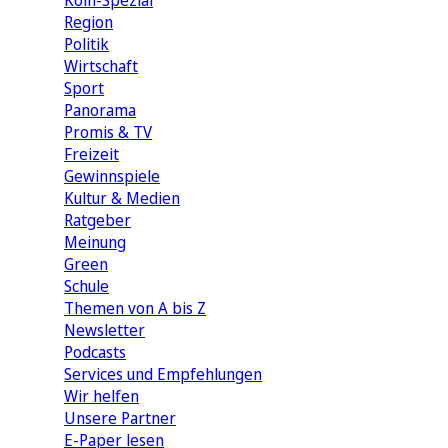
Köln-Spezial
Region
Politik
Wirtschaft
Sport
Panorama
Promis & TV
Freizeit
Gewinnspiele
Kultur & Medien
Ratgeber
Meinung
Green
Schule
Themen von A bis Z
Newsletter
Podcasts
Services und Empfehlungen
Wir helfen
Unsere Partner
E-Paper lesen