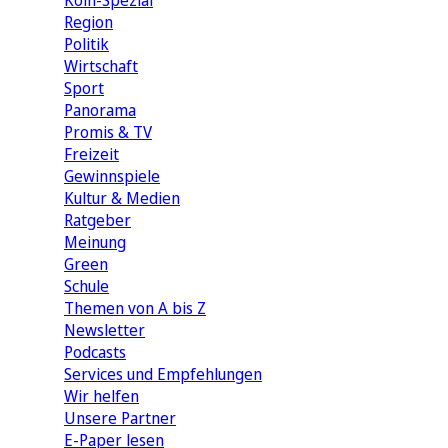
Köln-Spezial
Region
Politik
Wirtschaft
Sport
Panorama
Promis & TV
Freizeit
Gewinnspiele
Kultur & Medien
Ratgeber
Meinung
Green
Schule
Themen von A bis Z
Newsletter
Podcasts
Services und Empfehlungen
Wir helfen
Unsere Partner
E-Paper lesen