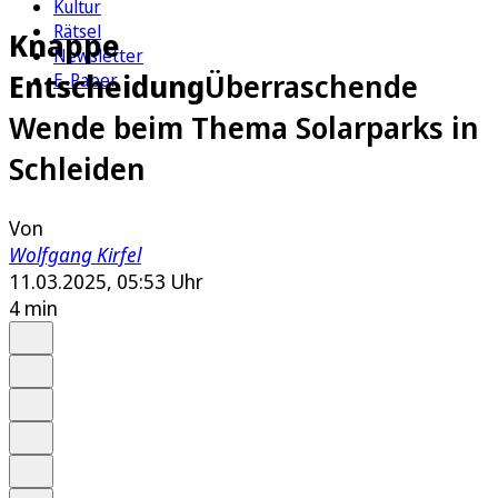
Kultur
Rätsel
Knappe
Newsletter
Entscheidung
Überraschende
E-Paper
Wende beim Thema Solarparks in
Schleiden
Von
Wolfgang Kirfel
11.03.2025, 05:53 Uhr
4 min
Auf Google bevorzugen
Anhören
Schrift
Merken
Drucken
Teilen