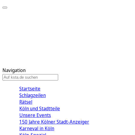
Mein KStA
Meine Artikel
Meine Region
Meine Newsletter
Mein KStA PLUS
Mein E-Paper
Navigation
Startseite
Schlagzeilen
Rätsel
Köln und Stadtteile
Unsere Events
150 Jahre Kölner Stadt-Anzeiger
Karneval in Köln