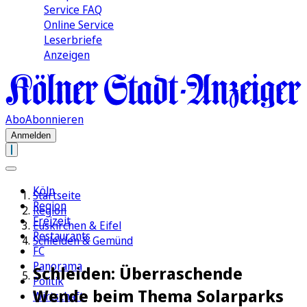
Service FAQ
Online Service
Leserbriefe
Anzeigen
Abo
Abonnieren
Anmelden
Köln
Startseite
Region
Region
Freizeit
Euskirchen & Eifel
Restaurants
Schleiden & Gemünd
FC
Panorama
Schleiden: Überraschende
Politik
Wende beim Thema Solarparks
Wirtschaft