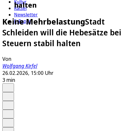
Kultur
halten
Rätsel
Newsletter
Keine Mehrbelastung
Stadt
E-Paper
Schleiden will die Hebesätze bei
Steuern stabil halten
Von
Wolfgang Kirfel
26.02.2026, 15:00 Uhr
3 min
Auf Google bevorzugen
Anhören
Schrift
Merken
Drucken
Teilen