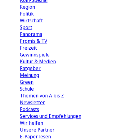
Köln-Spezial
Region
Politik
Wirtschaft
Sport
Panorama
Promis & TV
Freizeit
Gewinnspiele
Kultur & Medien
Ratgeber
Meinung
Green
Schule
Themen von A bis Z
Newsletter
Podcasts
Services und Empfehlungen
Wir helfen
Unsere Partner
E-Paper lesen