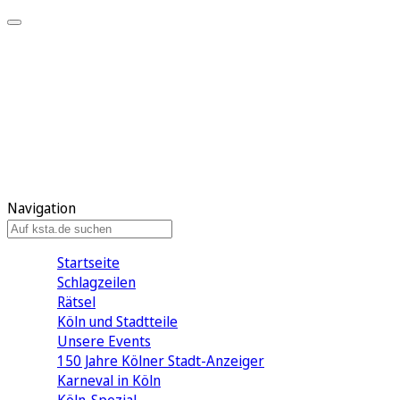
Mein KStA
Meine Artikel
Meine Region
Meine Newsletter
Mein KStA PLUS
Mein E-Paper
Navigation
Startseite
Schlagzeilen
Rätsel
Köln und Stadtteile
Unsere Events
150 Jahre Kölner Stadt-Anzeiger
Karneval in Köln