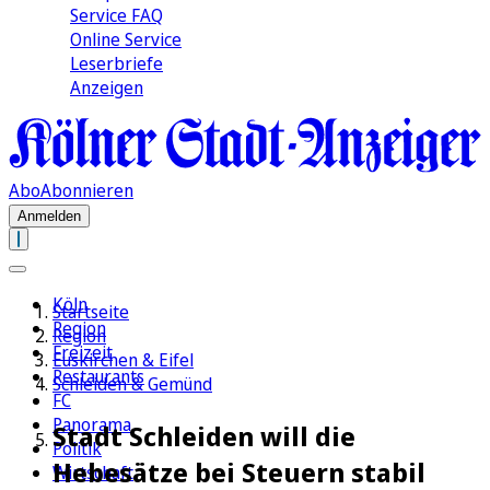
Service FAQ
Online Service
Leserbriefe
Anzeigen
Abo
Abonnieren
Anmelden
Köln
Startseite
Region
Region
Freizeit
Euskirchen & Eifel
Restaurants
Schleiden & Gemünd
FC
Panorama
Stadt Schleiden will die
Politik
Hebesätze bei Steuern stabil
Wirtschaft