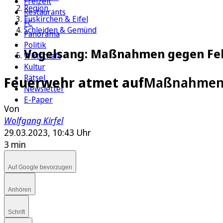
Freizeit
Region
Restaurants
Euskirchen & Eifel
FC
Schleiden & Gemünd
Panorama
Politik
Vogelsang: Maßnahmen gegen Feh
Wirtschaft
Kultur
Rätsel
Feuerwehr atmet auf
Maßnahmen g
Newsletter
E-Paper
Von
Wolfgang Kirfel
29.03.2023, 10:43 Uhr
3 min
Auf Google bevorzugen
Anhören
Schrift