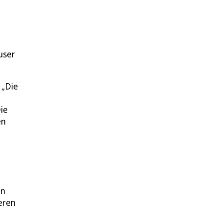
user
 „Die
ie
en
en
eren