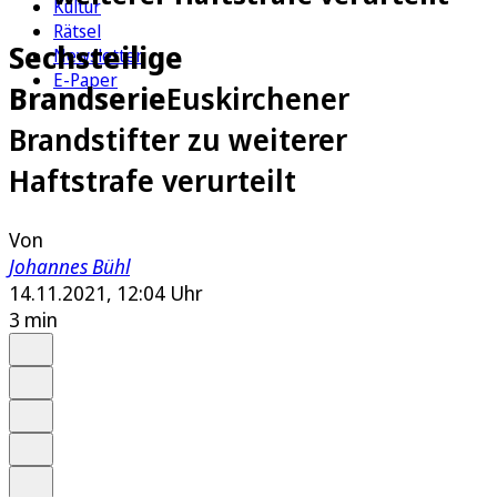
Kultur
Rätsel
Sechsteilige
Newsletter
E-Paper
Brandserie
Euskirchener
Brandstifter zu weiterer
Haftstrafe verurteilt
Von
Johannes Bühl
14.11.2021, 12:04 Uhr
3 min
Auf Google bevorzugen
Anhören
Schrift
Merken
Drucken