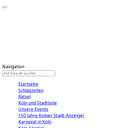
Mein KStA
Meine Artikel
Meine Region
Meine Newsletter
Mein KStA PLUS
Mein E-Paper
Navigation
Startseite
Schlagzeilen
Rätsel
Köln und Stadtteile
Unsere Events
150 Jahre Kölner Stadt-Anzeiger
Karneval in Köln