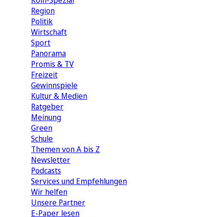
Köln-Spezial
Region
Politik
Wirtschaft
Sport
Panorama
Promis & TV
Freizeit
Gewinnspiele
Kultur & Medien
Ratgeber
Meinung
Green
Schule
Themen von A bis Z
Newsletter
Podcasts
Services und Empfehlungen
Wir helfen
Unsere Partner
E-Paper lesen