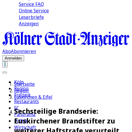
Service FAQ
Online Service
Leserbriefe
Anzeigen
Abo
Abonnieren
Anmelden
Köln
Startseite
Region
Region
Freizeit
Euskirchen & Eifel
Restaurants
FC
Sechsteilige Brandserie:
Panorama
Euskirchener Brandstifter zu
Politik
Wirtschaft
weiterer Haftstrafe verurteilt