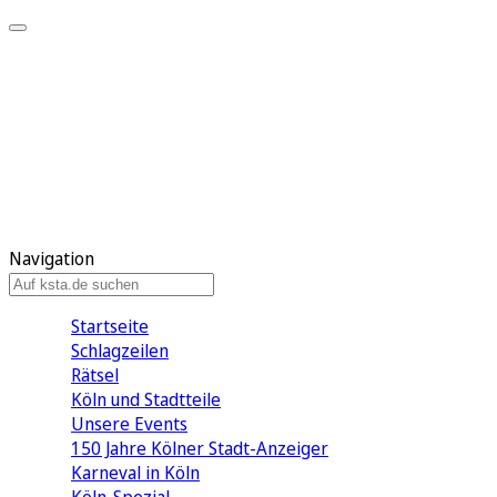
Mein KStA
Meine Artikel
Meine Region
Meine Newsletter
Mein KStA PLUS
Mein E-Paper
Navigation
Startseite
Schlagzeilen
Rätsel
Köln und Stadtteile
Unsere Events
150 Jahre Kölner Stadt-Anzeiger
Karneval in Köln