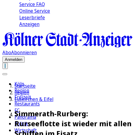
Service FAQ
Online Service
Leserbriefe
Anzeigen
Abo
Abonnieren
Anmelden
Köln
Startseite
Region
Region
Freizeit
Euskirchen & Eifel
Restaurants
FC
Simmerath-Rurberg:
Panorama
Rurseeflotte ist wieder mit allen
Politik
Wirtschaft
Schiffen im Eisatz