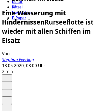
Kultur
Rätsel
Eine Wasserung mit
Newsletter
E-Paper
Hindernissen
Rurseeflotte ist
wieder mit allen Schiffen im
Eisatz
Von
Stephan Everling
18.05.2020, 08:00 Uhr
2 min
Auf Google bevorzugen
Anhören
Schrift
Merken
Drucken