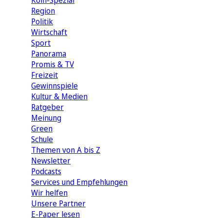
Köln-Spezial
Region
Politik
Wirtschaft
Sport
Panorama
Promis & TV
Freizeit
Gewinnspiele
Kultur & Medien
Ratgeber
Meinung
Green
Schule
Themen von A bis Z
Newsletter
Podcasts
Services und Empfehlungen
Wir helfen
Unsere Partner
E-Paper lesen