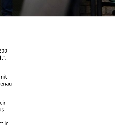
3200
t“,
mit
Genau
ein
as-
t in