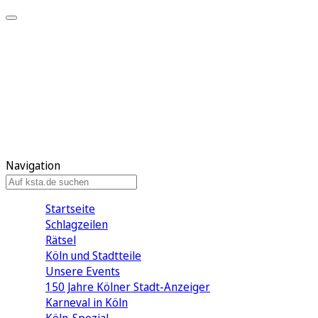
Mein KStA
Meine Artikel
Meine Region
Meine Newsletter
Mein KStA PLUS
Mein E-Paper
Navigation
Startseite
Schlagzeilen
Rätsel
Köln und Stadtteile
Unsere Events
150 Jahre Kölner Stadt-Anzeiger
Karneval in Köln