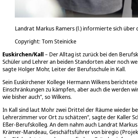
Landrat Markus Ramers (l.) informierte sich über 
Copyright: Tom Steinicke
Euskirchen/Kall
– Der Alltag ist zurück bei den Berufs
Schüler und Lehrer an beiden Standorten aber noch weit
sagte Holger Mohr, Leiter der Berufsschule in Kall.
Sein Euskirchener Kollege Hermann Wilkens berichtete
Einschränkungen zu kämpfen, aber auch die werden wir 
wie bisher auch“, so Wilkens.
In Kall sind laut Mohr zwei Drittel der Räume wieder b
Lehrerzimmer vor Ort zu schätzen“, sagte der Kaller S
Eßer-Berufskolleg. An dem nahm auch Landrat Markus R
Krämer-Mandeau, Geschäftsführer von biregio (Projekt