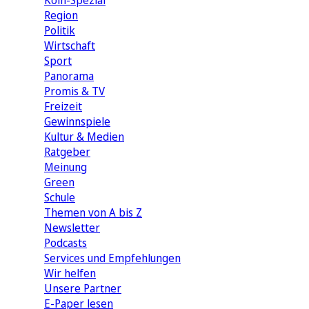
Köln-Spezial
Region
Politik
Wirtschaft
Sport
Panorama
Promis & TV
Freizeit
Gewinnspiele
Kultur & Medien
Ratgeber
Meinung
Green
Schule
Themen von A bis Z
Newsletter
Podcasts
Services und Empfehlungen
Wir helfen
Unsere Partner
E-Paper lesen