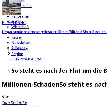
Freizeit
Restaurants
FC
Panorama
Politik
EILMELDUNG
Wirtschaft
Negativrekord erneut geknackt: Rhein fällt in Köln auf neuen 
Kultur
Rätsel
Newsletter
E-Paper
Startseite
Region
Euskirchen & Eifel
So steht es nach der Flut um die 
Millionen-Schaden
So steht es nac
Von
Tom Steinicke