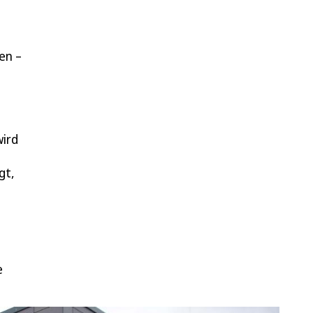
en –
wird
gt,
e