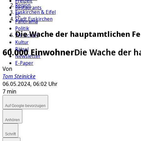
Freizeit
Region
Restaurants
Euskirchen & Eifel
FC
Stadt Euskirchen
Panorama
Politik
Die Wache der hauptamtlichen Fe
Wirtschaft
Kultur
Rätsel
60.000 Einwohner
Die Wache der h
Newsletter
E-Paper
Von
Tom Steinicke
06.05.2024, 06:02 Uhr
7 min
Auf Google bevorzugen
Anhören
Schrift