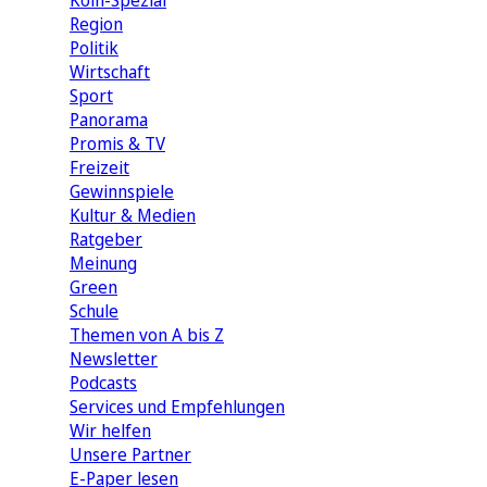
Köln-Spezial
Region
Politik
Wirtschaft
Sport
Panorama
Promis & TV
Freizeit
Gewinnspiele
Kultur & Medien
Ratgeber
Meinung
Green
Schule
Themen von A bis Z
Newsletter
Podcasts
Services und Empfehlungen
Wir helfen
Unsere Partner
E-Paper lesen