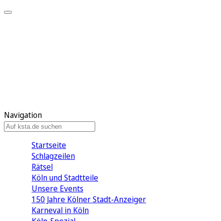
Mein KStA
Meine Artikel
Meine Region
Meine Newsletter
Mein KStA PLUS
Mein E-Paper
Navigation
Startseite
Schlagzeilen
Rätsel
Köln und Stadtteile
Unsere Events
150 Jahre Kölner Stadt-Anzeiger
Karneval in Köln