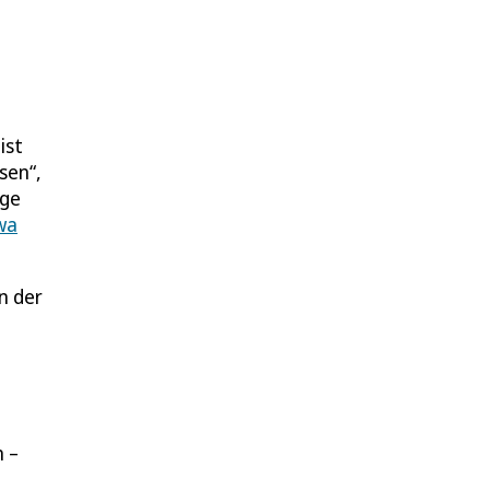
ist
sen“,
age
wa
n der
 –