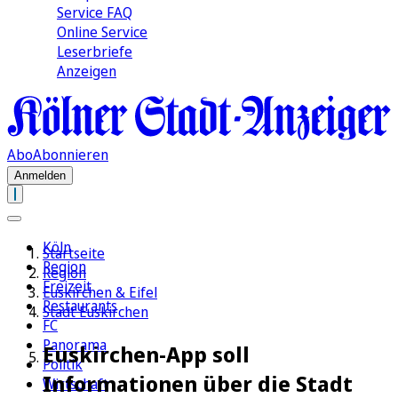
Service FAQ
Online Service
Leserbriefe
Anzeigen
Abo
Abonnieren
Anmelden
Köln
Startseite
Region
Region
Freizeit
Euskirchen & Eifel
Restaurants
Stadt Euskirchen
FC
Panorama
Euskirchen-App soll
Politik
Informationen über die Stadt
Wirtschaft