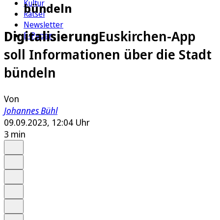
Kultur
bündeln
Rätsel
Newsletter
Digitalisierung
Euskirchen-App
E-Paper
soll Informationen über die Stadt
bündeln
Von
Johannes Bühl
09.09.2023, 12:04 Uhr
3 min
Auf Google bevorzugen
Anhören
Schrift
Merken
Drucken
Teilen