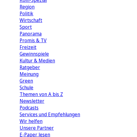
Köln-Spezial
Region
Politik
Wirtschaft
Sport
Panorama
Promis & TV
Freizeit
Gewinnspiele
Kultur & Medien
Ratgeber
Meinung
Green
Schule
Themen von A bis Z
Newsletter
Podcasts
Services und Empfehlungen
Wir helfen
Unsere Partner
E-Paper lesen