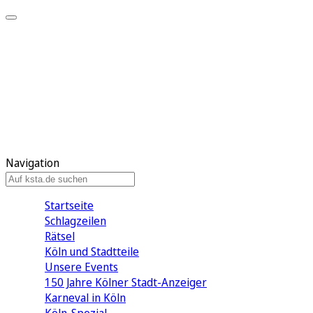
Mein KStA
Meine Artikel
Meine Region
Meine Newsletter
Mein KStA PLUS
Mein E-Paper
Navigation
Startseite
Schlagzeilen
Rätsel
Köln und Stadtteile
Unsere Events
150 Jahre Kölner Stadt-Anzeiger
Karneval in Köln