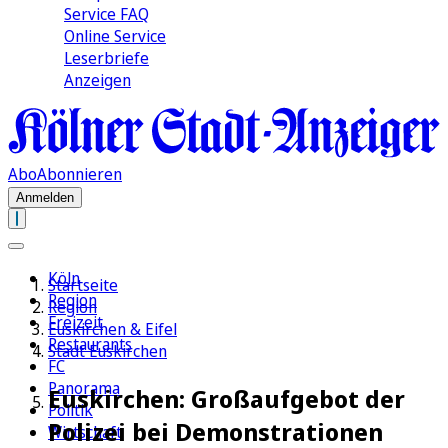
Service FAQ
Online Service
Leserbriefe
Anzeigen
Abo
Abonnieren
Anmelden
Köln
Startseite
Region
Region
Freizeit
Euskirchen & Eifel
Restaurants
Stadt Euskirchen
FC
Panorama
Euskirchen: Großaufgebot der
Politik
Polizei bei Demonstrationen
Wirtschaft