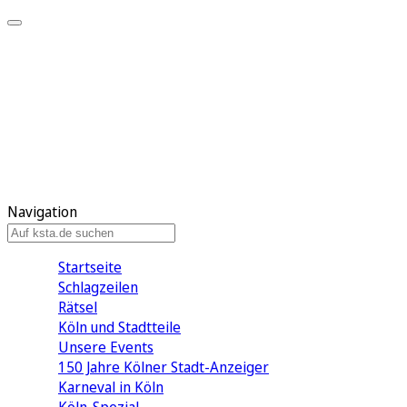
Mein KStA
Meine Artikel
Meine Region
Meine Newsletter
Mein KStA PLUS
Mein E-Paper
Navigation
Startseite
Schlagzeilen
Rätsel
Köln und Stadtteile
Unsere Events
150 Jahre Kölner Stadt-Anzeiger
Karneval in Köln