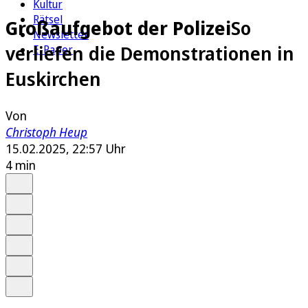
Kultur
Rätsel
Großaufgebot der Polizei
So
Newsletter
verliefen die Demonstrationen in
E-Paper
Euskirchen
Von
Christoph Heup
15.02.2025, 22:57 Uhr
4 min
Auf Google bevorzugen
Anhören
Schrift
Merken
Drucken
Teilen