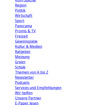
Köln-Spezial
Region
Politik
Wirtschaft
Sport
Panorama
Promis & TV
Freizeit
Gewinnspiele
Kultur & Medien
Ratgeber
Meinung
Green
Schule
Themen von A bis Z
Newsletter
Podcasts
Services und Empfehlungen
Wir helfen
Unsere Partner
E-Paper lesen