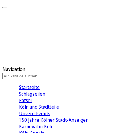
Mein KStA
Meine Artikel
Meine Region
Meine Newsletter
Mein KStA PLUS
Mein E-Paper
Navigation
Startseite
Schlagzeilen
Rätsel
Köln und Stadtteile
Unsere Events
150 Jahre Kölner Stadt-Anzeiger
Karneval in Köln