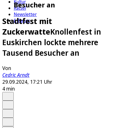
Kultur
Besucher an
Rätsel
Newsletter
Stadtfest mit
E-Paper
Zuckerwatte
Knollenfest in
Euskirchen lockte mehrere
Tausend Besucher an
Von
Cedric Arndt
29.09.2024, 17:21 Uhr
4 min
Auf Google bevorzugen
Anhören
Schrift
Merken