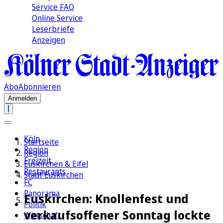
Service FAQ
Online Service
Leserbriefe
Anzeigen
Abo
Abonnieren
Anmelden
Köln
Startseite
Region
Region
Freizeit
Euskirchen & Eifel
Restaurants
Stadt Euskirchen
FC
Panorama
Euskirchen: Knollenfest und
Politik
verkaufsoffener Sonntag lockte
Wirtschaft