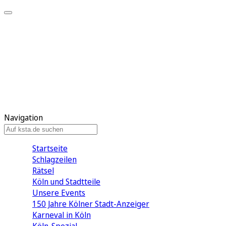
Mein KStA
Meine Artikel
Meine Region
Meine Newsletter
Mein KStA PLUS
Mein E-Paper
Navigation
Startseite
Schlagzeilen
Rätsel
Köln und Stadtteile
Unsere Events
150 Jahre Kölner Stadt-Anzeiger
Karneval in Köln