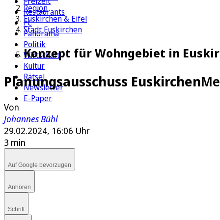
Freizeit
Region
Restaurants
Euskirchen & Eifel
FC
Stadt Euskirchen
Panorama
Politik
Konzept für Wohngebiet in Euski
Wirtschaft
Kultur
Rätsel
Planungsausschuss Euskirchen
Me
Newsletter
E-Paper
Von
Johannes Bühl
29.02.2024, 16:06 Uhr
3 min
Auf Google bevorzugen
Anhören
Schrift