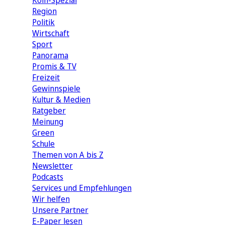
Köln-Spezial
Region
Politik
Wirtschaft
Sport
Panorama
Promis & TV
Freizeit
Gewinnspiele
Kultur & Medien
Ratgeber
Meinung
Green
Schule
Themen von A bis Z
Newsletter
Podcasts
Services und Empfehlungen
Wir helfen
Unsere Partner
E-Paper lesen