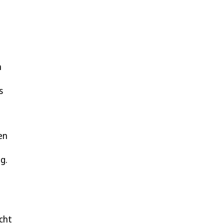
n
s
en
gang.
cht