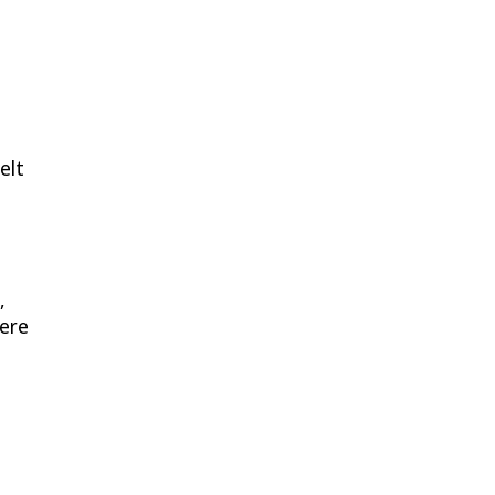
elt
,
nere