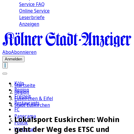
Service FAQ
Online Service
Leserbriefe
Anzeigen
Abo
Abonnieren
Anmelden
Köln
Startseite
Region
Region
Freizeit
Euskirchen & Eifel
Restaurants
Stadt Euskirchen
FC
Panorama
Lokalsport Euskirchen: Wohin
Politik
geht der Weg des ETSC und
Wirtschaft