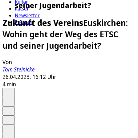
Kultur
seiner Jugendarbeit?
Rätsel
Newsletter
Zukunft des Vereins
Euskirchen:
E-Paper
Wohin geht der Weg des ETSC
und seiner Jugendarbeit?
Von
Tom Steinicke
26.04.2023, 16:12 Uhr
4 min
Auf Google bevorzugen
Anhören
Schrift
Merken
Drucken
Teilen