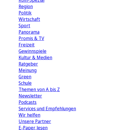
Köln-Spezial
Region
Politik
Wirtschaft
Sport
Panorama
Promis & TV
Freizeit
Gewinnspiele
Kultur & Medien
Ratgeber
Meinung
Green
Schule
Themen von A bis Z
Newsletter
Podcasts
Services und Empfehlungen
Wir helfen
Unsere Partner
E-Paper lesen