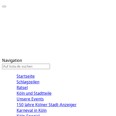
Mein KStA
Meine Artikel
Meine Region
Meine Newsletter
Mein KStA PLUS
Mein E-Paper
Navigation
Startseite
Schlagzeilen
Rätsel
Köln und Stadtteile
Unsere Events
150 Jahre Kölner Stadt-Anzeiger
Karneval in Köln