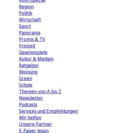
Köln-Spezial
Region
Politik
Wirtschaft
Sport
Panorama
Promis & TV
Freizeit
Gewinnspiele
Kultur & Medien
Ratgeber
Meinung
Green
Schule
Themen von A bis Z
Newsletter
Podcasts
Services und Empfehlungen
Wir helfen
Unsere Partner
E-Paper lesen