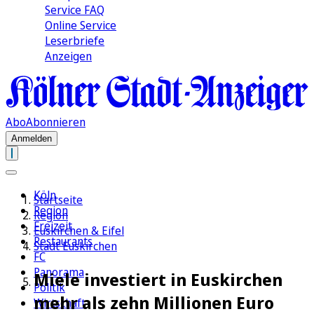
Service FAQ
Online Service
Leserbriefe
Anzeigen
Abo
Abonnieren
Anmelden
Köln
Startseite
Region
Region
Freizeit
Euskirchen & Eifel
Restaurants
Stadt Euskirchen
FC
Panorama
Miele investiert in Euskirchen
Politik
mehr als zehn Millionen Euro
Wirtschaft