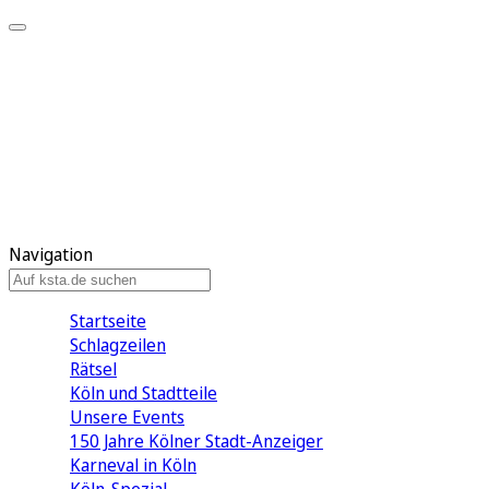
Mein KStA
Meine Artikel
Meine Region
Meine Newsletter
Mein KStA PLUS
Mein E-Paper
Navigation
Startseite
Schlagzeilen
Rätsel
Köln und Stadtteile
Unsere Events
150 Jahre Kölner Stadt-Anzeiger
Karneval in Köln