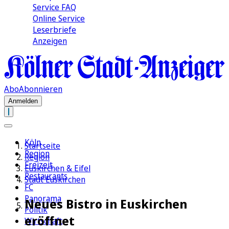
Service FAQ
Online Service
Leserbriefe
Anzeigen
Abo
Abonnieren
Anmelden
Köln
Startseite
Region
Region
Freizeit
Euskirchen & Eifel
Restaurants
Stadt Euskirchen
FC
Panorama
Neues Bistro in Euskirchen
Politik
eröffnet
Wirtschaft