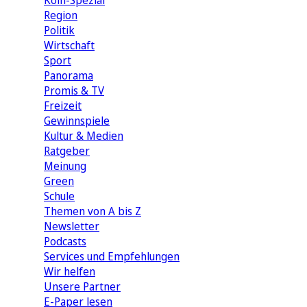
Köln-Spezial
Region
Politik
Wirtschaft
Sport
Panorama
Promis & TV
Freizeit
Gewinnspiele
Kultur & Medien
Ratgeber
Meinung
Green
Schule
Themen von A bis Z
Newsletter
Podcasts
Services und Empfehlungen
Wir helfen
Unsere Partner
E-Paper lesen