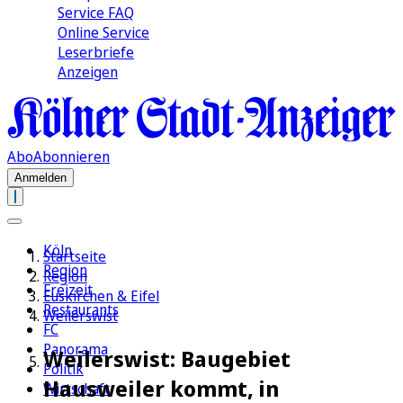
Service FAQ
Online Service
Leserbriefe
Anzeigen
Abo
Abonnieren
Anmelden
Köln
Startseite
Region
Region
Freizeit
Euskirchen & Eifel
Restaurants
Weilerswist
FC
Panorama
Weilerswist: Baugebiet
Politik
Hausweiler kommt, in
Wirtschaft