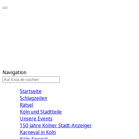
Mein KStA
Meine Artikel
Meine Region
Meine Newsletter
Mein KStA PLUS
Mein E-Paper
Navigation
Startseite
Schlagzeilen
Rätsel
Köln und Stadtteile
Unsere Events
150 Jahre Kölner Stadt-Anzeiger
Karneval in Köln