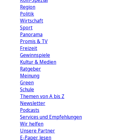
Köln-Spezial
Region
Politik
Wirtschaft
Sport
Panorama
Promis & TV
Freizeit
Gewinnspiele
Kultur & Medien
Ratgeber
Meinung
Green
Schule
Themen von A bis Z
Newsletter
Podcasts
Services und Empfehlungen
Wir helfen
Unsere Partner
E-Paper lesen