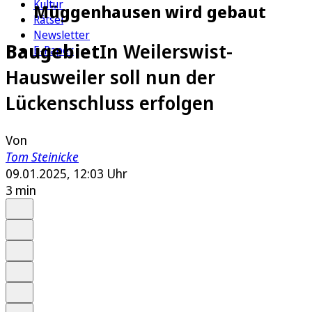
Kultur
Müggenhausen wird gebaut
Rätsel
Newsletter
Baugebiet
In Weilerswist-
E-Paper
Hausweiler soll nun der
Lückenschluss erfolgen
Von
Tom Steinicke
09.01.2025, 12:03 Uhr
3 min
Auf Google bevorzugen
Anhören
Schrift
Merken
Drucken
Teilen