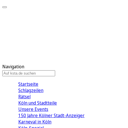
Mein KStA
Meine Artikel
Meine Region
Meine Newsletter
Mein KStA PLUS
Mein E-Paper
Navigation
Startseite
Schlagzeilen
Rätsel
Köln und Stadtteile
Unsere Events
150 Jahre Kölner Stadt-Anzeiger
Karneval in Köln