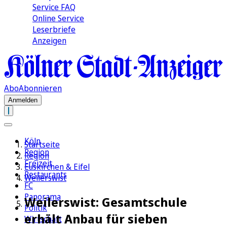
Service FAQ
Online Service
Leserbriefe
Anzeigen
Abo
Abonnieren
Anmelden
Köln
Startseite
Region
Region
Freizeit
Euskirchen & Eifel
Restaurants
Weilerswist
FC
Panorama
Weilerswist: Gesamtschule
Politik
erhält Anbau für sieben
Wirtschaft