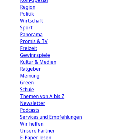
Köln-Spezial
Region
Politik
Wirtschaft
Sport
Panorama
Promis & TV
Freizeit
Gewinnspiele
Kultur & Medien
Ratgeber
Meinung
Green
Schule
Themen von A bis Z
Newsletter
Podcasts
Services und Empfehlungen
Wir helfen
Unsere Partner
E-Paper lesen