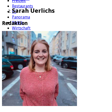
Freizeit
Restaurants
Sarah Uerlichs
FC
Panorama
Redaktion
Politik
Wirtschaft
Kultur
Rätsel
Newsletter
E-Paper