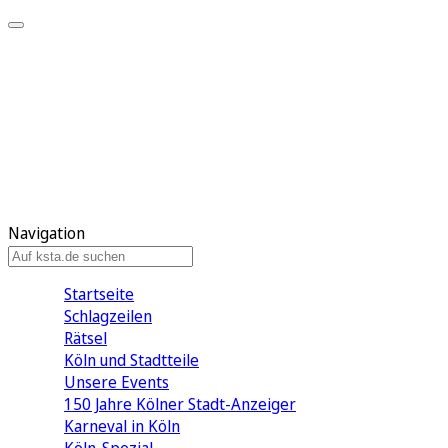
Mein KStA
Meine Artikel
Meine Region
Meine Newsletter
Mein KStA PLUS
Mein E-Paper
Navigation
Startseite
Schlagzeilen
Rätsel
Köln und Stadtteile
Unsere Events
150 Jahre Kölner Stadt-Anzeiger
Karneval in Köln