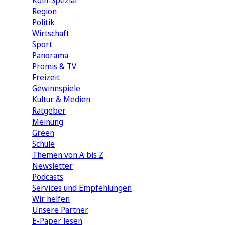
Köln-Spezial
Region
Politik
Wirtschaft
Sport
Panorama
Promis & TV
Freizeit
Gewinnspiele
Kultur & Medien
Ratgeber
Meinung
Green
Schule
Themen von A bis Z
Newsletter
Podcasts
Services und Empfehlungen
Wir helfen
Unsere Partner
E-Paper lesen