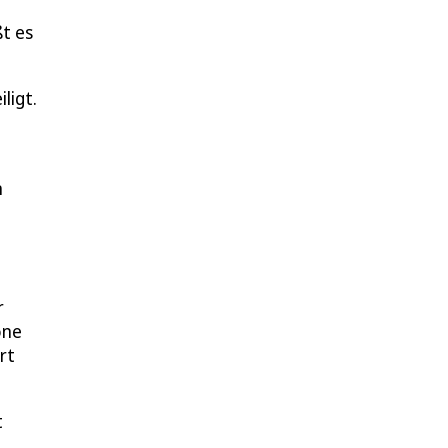
t es
ligt.
n
r
one
rt
t