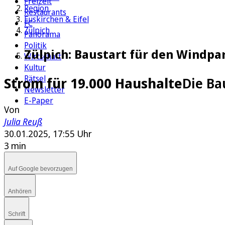
Freizeit
Region
Restaurants
Euskirchen & Eifel
FC
Zülpich
Panorama
Politik
Zülpich: Baustart für den Windpa
Wirtschaft
Kultur
Rätsel
Strom für 19.000 Haushalte
Die Ba
Newsletter
E-Paper
Von
Julia Reuß
30.01.2025, 17:55 Uhr
3 min
Auf Google bevorzugen
Anhören
Schrift