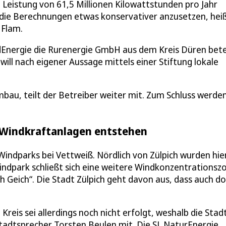
 Leistung von 61,5 Millionen Kilowattstunden pro Jahr
 die Berechnungen etwas konservativer anzusetzen, heiß
 Flam.
ndEnergie die Rurenergie GmbH aus dem Kreis Düren betei
ill nach eigener Aussage mittels einer Stiftung lokale
au, teilt der Betreiber weiter mit. Zum Schluss werde
e Windkraftanlagen entstehen
Windparks bei Vettweiß. Nördlich von Zülpich wurden hie
indpark schließt sich eine weitere Windkonzentrationsz
h Geich“. Die Stadt Zülpich geht davon aus, dass auch do
Kreis sei allerdings noch nicht erfolgt, weshalb die Stad
Stadtsprecher Torsten Beulen mit. Die SL NaturEnergie