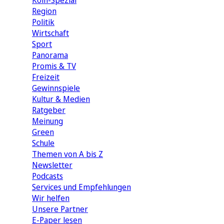
Köln-Spezial
Region
Politik
Wirtschaft
Sport
Panorama
Promis & TV
Freizeit
Gewinnspiele
Kultur & Medien
Ratgeber
Meinung
Green
Schule
Themen von A bis Z
Newsletter
Podcasts
Services und Empfehlungen
Wir helfen
Unsere Partner
E-Paper lesen