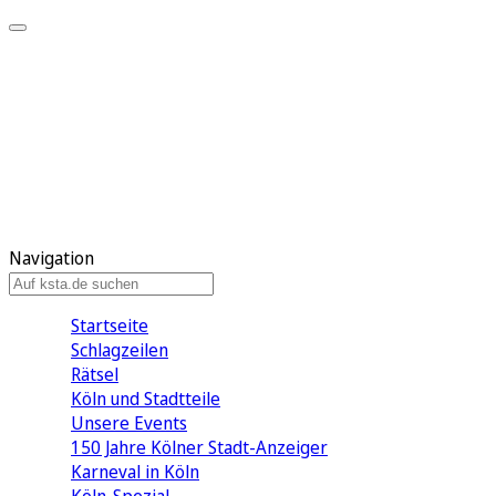
Mein KStA
Meine Artikel
Meine Region
Meine Newsletter
Mein KStA PLUS
Mein E-Paper
Navigation
Startseite
Schlagzeilen
Rätsel
Köln und Stadtteile
Unsere Events
150 Jahre Kölner Stadt-Anzeiger
Karneval in Köln