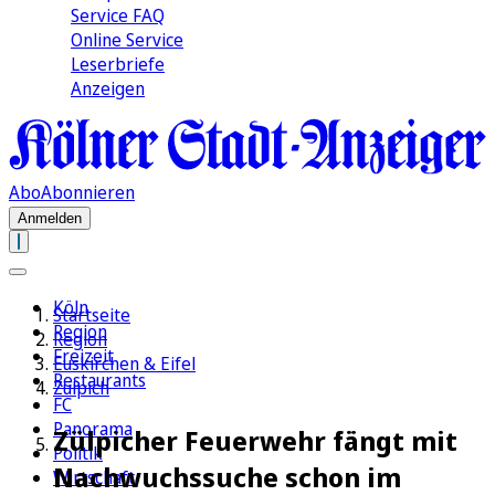
Service FAQ
Online Service
Leserbriefe
Anzeigen
Abo
Abonnieren
Anmelden
Köln
Startseite
Region
Region
Freizeit
Euskirchen & Eifel
Restaurants
Zülpich
FC
Panorama
Zülpicher Feuerwehr fängt mit
Politik
Nachwuchssuche schon im
Wirtschaft