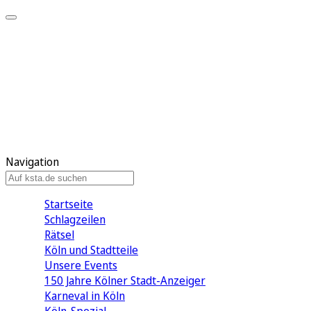
Mein KStA
Meine Artikel
Meine Region
Meine Newsletter
Mein KStA PLUS
Mein E-Paper
Navigation
Startseite
Schlagzeilen
Rätsel
Köln und Stadtteile
Unsere Events
150 Jahre Kölner Stadt-Anzeiger
Karneval in Köln