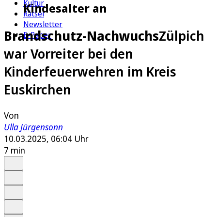
Kultur
Kindesalter an
Rätsel
Newsletter
Brandschutz-Nachwuchs
Zülpich
E-Paper
war Vorreiter bei den
Kinderfeuerwehren im Kreis
Euskirchen
Von
Ulla Jürgensonn
10.03.2025, 06:04 Uhr
7 min
Auf Google bevorzugen
Anhören
Schrift
Merken