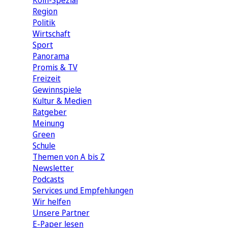
Köln-Spezial
Region
Politik
Wirtschaft
Sport
Panorama
Promis & TV
Freizeit
Gewinnspiele
Kultur & Medien
Ratgeber
Meinung
Green
Schule
Themen von A bis Z
Newsletter
Podcasts
Services und Empfehlungen
Wir helfen
Unsere Partner
E-Paper lesen