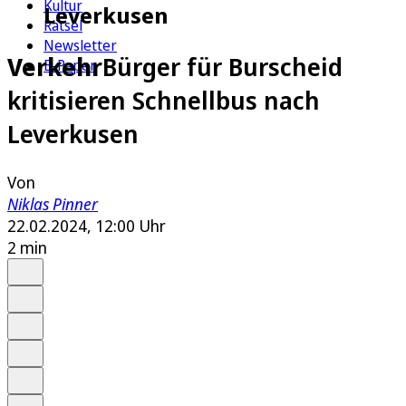
Kultur
Leverkusen
Rätsel
Newsletter
Verkehr
Bürger für Burscheid
E-Paper
kritisieren Schnellbus nach
Leverkusen
Von
Niklas Pinner
22.02.2024, 12:00 Uhr
2 min
Auf Google bevorzugen
Anhören
Schrift
Merken
Drucken
Teilen