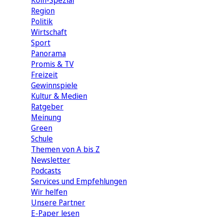
Köln-Spezial
Region
Politik
Wirtschaft
Sport
Panorama
Promis & TV
Freizeit
Gewinnspiele
Kultur & Medien
Ratgeber
Meinung
Green
Schule
Themen von A bis Z
Newsletter
Podcasts
Services und Empfehlungen
Wir helfen
Unsere Partner
E-Paper lesen