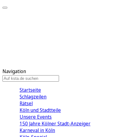
Mein KStA
Meine Artikel
Meine Region
Meine Newsletter
Mein KStA PLUS
Mein E-Paper
Navigation
Startseite
Schlagzeilen
Rätsel
Köln und Stadtteile
Unsere Events
150 Jahre Kölner Stadt-Anzeiger
Karneval in Köln