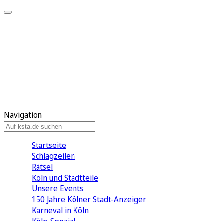
Mein KStA
Meine Artikel
Meine Region
Meine Newsletter
Mein KStA PLUS
Mein E-Paper
Navigation
Startseite
Schlagzeilen
Rätsel
Köln und Stadtteile
Unsere Events
150 Jahre Kölner Stadt-Anzeiger
Karneval in Köln