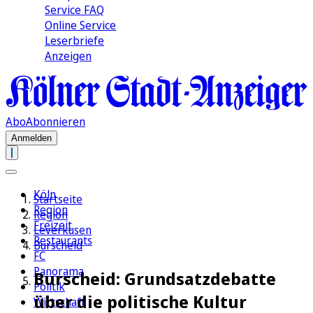
Service FAQ
Online Service
Leserbriefe
Anzeigen
Abo
Abonnieren
Anmelden
Köln
Startseite
Region
Region
Freizeit
Leverkusen
Restaurants
Burscheid
FC
Panorama
Burscheid: Grundsatzdebatte
Politik
über die politische Kultur
Wirtschaft