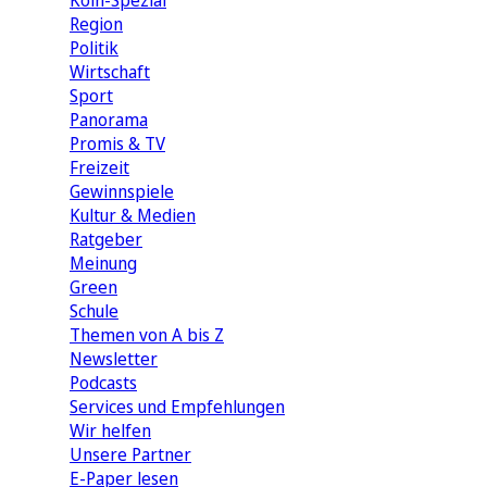
Köln-Spezial
Region
Politik
Wirtschaft
Sport
Panorama
Promis & TV
Freizeit
Gewinnspiele
Kultur & Medien
Ratgeber
Meinung
Green
Schule
Themen von A bis Z
Newsletter
Podcasts
Services und Empfehlungen
Wir helfen
Unsere Partner
E-Paper lesen