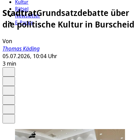
Kultur
Rätsel
Stadtrat
Grundsatzdebatte über
Newsletter
die politische Kultur in Burscheid
E-Paper
Von
Thomas Käding
05.07.2026, 10:04 Uhr
3 min
Auf Google bevorzugen
Anhören
Schrift
Merken
Drucken
Teilen