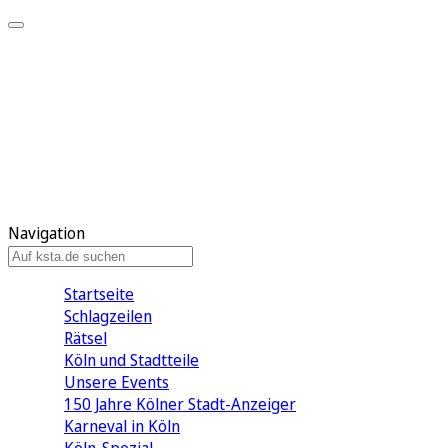
Mein KStA
Meine Artikel
Meine Region
Meine Newsletter
Mein KStA PLUS
Mein E-Paper
Navigation
Startseite
Schlagzeilen
Rätsel
Köln und Stadtteile
Unsere Events
150 Jahre Kölner Stadt-Anzeiger
Karneval in Köln