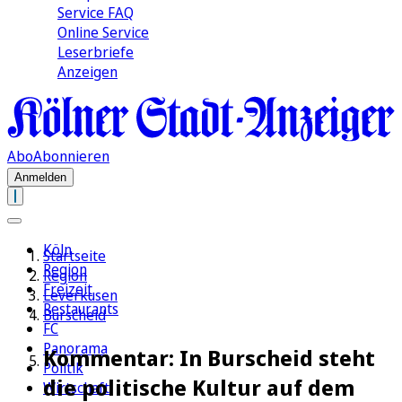
Service FAQ
Online Service
Leserbriefe
Anzeigen
Abo
Abonnieren
Anmelden
Köln
Startseite
Region
Region
Freizeit
Leverkusen
Restaurants
Burscheid
FC
Panorama
Kommentar: In Burscheid steht
Politik
die politische Kultur auf dem
Wirtschaft