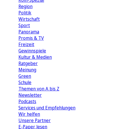
Köln-Spezial
Region
Politik
Wirtschaft
Sport
Panorama
Promis & TV
Freizeit
Gewinnspiele
Kultur & Medien
Ratgeber
Meinung
Green
Schule
Themen von A bis Z
Newsletter
Podcasts
Services und Empfehlungen
Wir helfen
Unsere Partner
E-Paper lesen