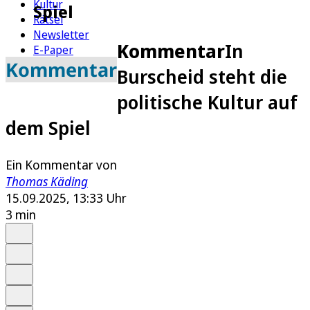
Kultur
Spiel
Rätsel
Newsletter
Kommentar
In
E-Paper
Kommentar
Burscheid steht die
politische Kultur auf
dem Spiel
Ein Kommentar von
Thomas Käding
15.09.2025, 13:33 Uhr
3 min
Auf Google bevorzugen
Anhören
Schrift
Merken