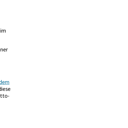
 im
ener
n dem
diese
tto-