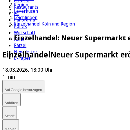
Freizeit
Region
Restaurants
Leverkusen
FC
Leichlingen
Panorama
Einzelhandel Köln und Region
Politik
Wirtschaft
Einzelhandel: Neuer Supermarkt e
Kultur
Rätsel
Newsletter
Einzelhandel
Neuer Supermarkt erö
E-Paper
18.03.2026, 18:00 Uhr
1 min
Auf Google bevorzugen
Anhören
Schrift
Merken