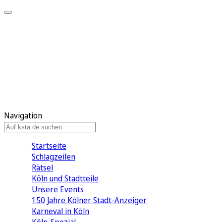
Mein KStA
Meine Artikel
Meine Region
Meine Newsletter
Mein KStA PLUS
Mein E-Paper
Navigation
Startseite
Schlagzeilen
Rätsel
Köln und Stadtteile
Unsere Events
150 Jahre Kölner Stadt-Anzeiger
Karneval in Köln