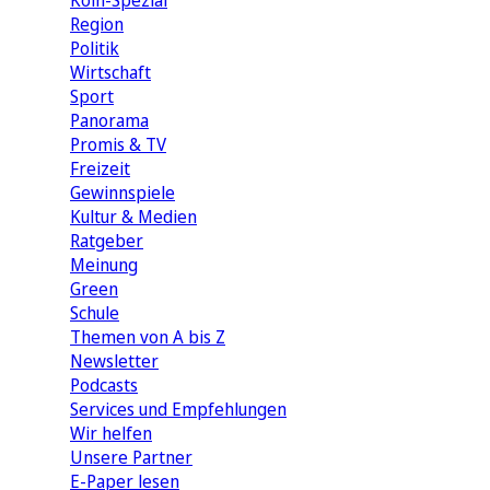
Köln-Spezial
Region
Politik
Wirtschaft
Sport
Panorama
Promis & TV
Freizeit
Gewinnspiele
Kultur & Medien
Ratgeber
Meinung
Green
Schule
Themen von A bis Z
Newsletter
Podcasts
Services und Empfehlungen
Wir helfen
Unsere Partner
E-Paper lesen