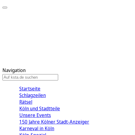
Mein KStA
Meine Artikel
Meine Region
Meine Newsletter
Mein KStA PLUS
Mein E-Paper
Navigation
Startseite
Schlagzeilen
Rätsel
Köln und Stadtteile
Unsere Events
150 Jahre Kölner Stadt-Anzeiger
Karneval in Köln