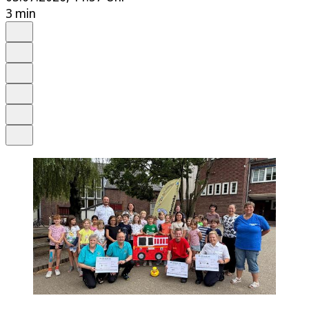
3 min
Auf Google bevorzugen
Anhören
Schrift
Merken
Drucken
Teilen