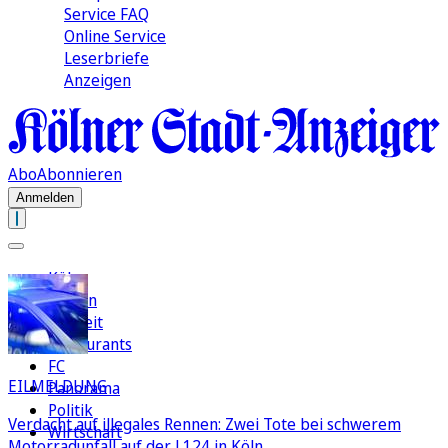
Service FAQ
Online Service
Leserbriefe
Anzeigen
Abo
Abonnieren
Anmelden
Köln
Region
Freizeit
Restaurants
FC
EILMELDUNG
Panorama
Politik
Verdacht auf illegales Rennen: Zwei Tote bei schwerem
Wirtschaft
Motorradunfall auf der L124 in Köln