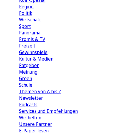
Köln-Spezial
Region
Politik
Wirtschaft
Sport
Panorama
Promis & TV
Freizeit
Gewinnspiele
Kultur & Medien
Ratgeber
Meinung
Green
Schule
Themen von A bis Z
Newsletter
Podcasts
Services und Empfehlungen
Wir helfen
Unsere Partner
E-Paper lesen