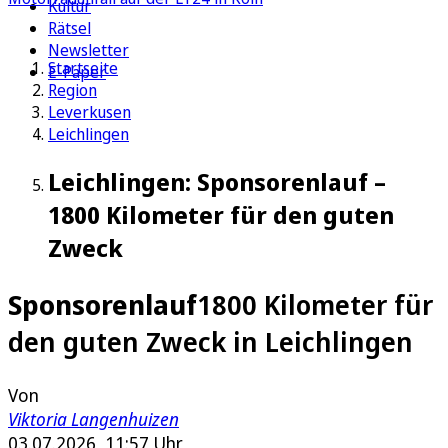
Kultur
Rätsel
Newsletter
Startseite
E-Paper
Region
Leverkusen
Leichlingen
Leichlingen: Sponsorenlauf –
1800 Kilometer für den guten
Zweck
Sponsorenlauf
1800 Kilometer für
den guten Zweck in Leichlingen
Von
Viktoria Langenhuizen
03.07.2026, 11:57 Uhr