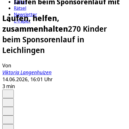
laufen beim Sponsorenlauf mit
Kultur
Rätsel
Newsletter
Laufen, helfen,
E-Paper
zusammenhalten
270 Kinder
beim Sponsorenlauf in
Leichlingen
Von
Viktoria Langenhuizen
14.06.2026, 16:01 Uhr
3 min
Auf Google bevorzugen
Anhören
Schrift
Merken
Drucken