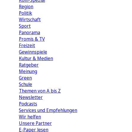
Köln-Spezial
Region
Politik
Wirtschaft
Sport
Panorama
Promis & TV
Freizeit
Gewinnspiele
Kultur & Medien
Ratgeber
Meinung
Green
Schule
Themen von A bis Z
Newsletter
Podcasts
Services und Empfehlungen
Wir helfen
Unsere Partner
E-Paper lesen