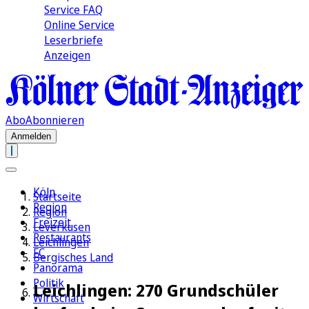
Service FAQ
Online Service
Leserbriefe
Anzeigen
Abo
Abonnieren
Anmelden
Köln
Startseite
Region
Region
Freizeit
Leverkusen
Restaurants
Leichlingen
FC
Bergisches Land
Panorama
Politik
Leichlingen: 270 Grundschüler
Wirtschaft