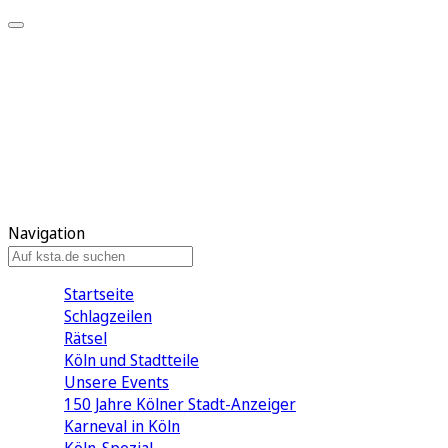
Mein KStA
Meine Artikel
Meine Region
Meine Newsletter
Mein KStA PLUS
Mein E-Paper
Navigation
Startseite
Schlagzeilen
Rätsel
Köln und Stadtteile
Unsere Events
150 Jahre Kölner Stadt-Anzeiger
Karneval in Köln