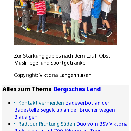
Zur Stärkung gab es nach dem Lauf, Obst,
Müsliriegel und Sportgetränke.
Copyright: Viktoria Langenhuizen
Alles zum Thema
Bergisches Land
Kontakt vermeiden
Badeverbot an der
Badestelle Segelclub an der Brucher wegen
Blaualgen
Radtour Richtung Süden
Duo vom BSV Viktoria
Bielstein startet 700-Kilometer-Tour