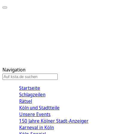
Mein KStA
Meine Artikel
Meine Region
Meine Newsletter
Mein KStA PLUS
Mein E-Paper
Navigation
Startseite
Schlagzeilen
Rätsel
Köln und Stadtteile
Unsere Events
150 Jahre Kölner Stadt-Anzeiger
Karneval in Köln