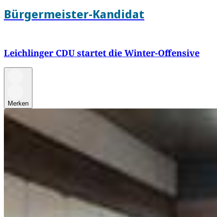
Bürgermeister-Kandidat
Leichlinger CDU startet die Winter-Offensive
Merken