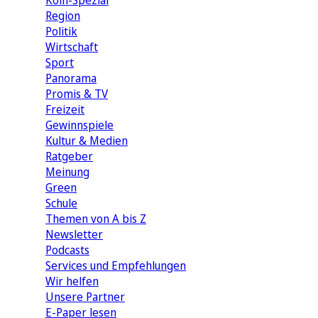
Köln-Spezial
Region
Politik
Wirtschaft
Sport
Panorama
Promis & TV
Freizeit
Gewinnspiele
Kultur & Medien
Ratgeber
Meinung
Green
Schule
Themen von A bis Z
Newsletter
Podcasts
Services und Empfehlungen
Wir helfen
Unsere Partner
E-Paper lesen