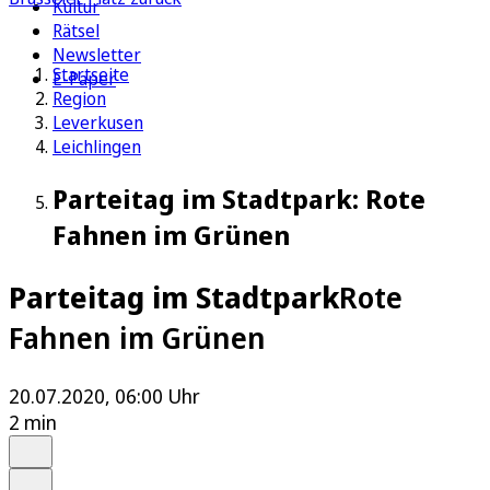
Kultur
Rätsel
Newsletter
Startseite
E-Paper
Region
Leverkusen
Leichlingen
Parteitag im Stadtpark: Rote
Fahnen im Grünen
Parteitag im Stadtpark
Rote
Fahnen im Grünen
20.07.2020, 06:00 Uhr
2 min
Auf Google bevorzugen
Anhören