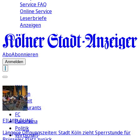
Service FAQ
Online Service
Leserbriefe
Anzeigen
Abo
Abonnieren
Anmelden
Köln
Region
Freizeit
Restaurants
FC
EILMELDUNG
Panorama
Politik
Längere Öffnungszeiten: Stadt Köln zieht Sperrstunde für
Wirtschaft
Brüsseler Platz zurück