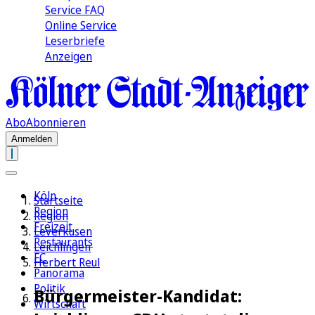
Service FAQ
Online Service
Leserbriefe
Anzeigen
Abo
Abonnieren
Anmelden
Köln
Startseite
Region
Region
Freizeit
Leverkusen
Restaurants
Leichlingen
FC
Herbert Reul
Panorama
Politik
Bürgermeister-Kandidat:
Wirtschaft