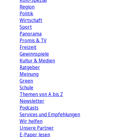
Köln-Spezial
Region
Politik
Wirtschaft
Sport
Panorama
Promis & TV
Freizeit
Gewinnspiele
Kultur & Medien
Ratgeber
Meinung
Green
Schule
Themen von A bis Z
Newsletter
Podcasts
Services und Empfehlungen
Wir helfen
Unsere Partner
E-Paper lesen