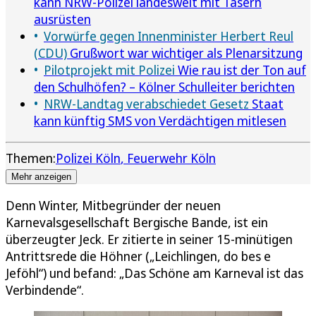
kann NRW-Polizei landesweit mit Tasern
ausrüsten
Vorwürfe gegen Innenminister Herbert Reul
(CDU)
Grußwort war wichtiger als Plenarsitzung
Pilotprojekt mit Polizei
Wie rau ist der Ton auf
den Schulhöfen? – Kölner Schulleiter berichten
NRW-Landtag verabschiedet Gesetz
Staat
kann künftig SMS von Verdächtigen mitlesen
Themen:
Polizei Köln
Feuerwehr Köln
Mehr anzeigen
Denn Winter, Mitbegründer der neuen
Karnevalsgesellschaft Bergische Bande, ist ein
überzeugter Jeck. Er zitierte in seiner 15-minütigen
Antrittsrede die Höhner („Leichlingen, do bes e
Jeföhl“) und befand: „Das Schöne am Karneval ist das
Verbindende“.