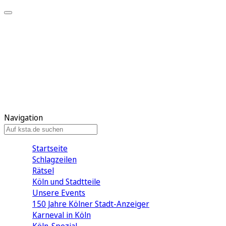
Mein KStA
Meine Artikel
Meine Region
Meine Newsletter
Mein KStA PLUS
Mein E-Paper
Navigation
Startseite
Schlagzeilen
Rätsel
Köln und Stadtteile
Unsere Events
150 Jahre Kölner Stadt-Anzeiger
Karneval in Köln