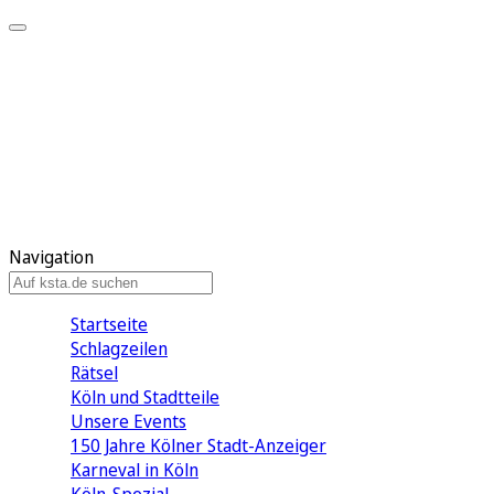
Mein KStA
Meine Artikel
Meine Region
Meine Newsletter
Mein KStA PLUS
Mein E-Paper
Navigation
Startseite
Schlagzeilen
Rätsel
Köln und Stadtteile
Unsere Events
150 Jahre Kölner Stadt-Anzeiger
Karneval in Köln