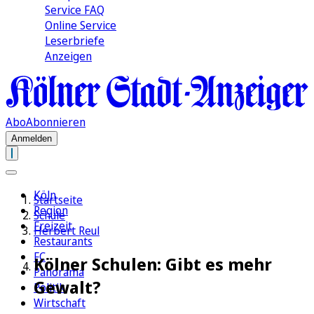
Service FAQ
Online Service
Leserbriefe
Anzeigen
Abo
Abonnieren
Anmelden
Köln
Startseite
Region
Schule
Freizeit
Herbert Reul
Restaurants
FC
Kölner Schulen: Gibt es mehr
Panorama
Gewalt?
Politik
Wirtschaft