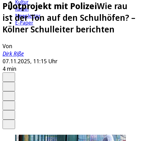
Kultur
Pilotprojekt mit Polizei
Wie rau
Rätsel
ist der Ton auf den Schulhöfen? –
Newsletter
E-Paper
Kölner Schulleiter berichten
Von
Dirk Riße
07.11.2025, 11:15 Uhr
4 min
Auf Google bevorzugen
Anhören
Schrift
Merken
Drucken
Teilen