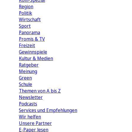
Köln-Spezial
Region
Politik
Wirtschaft
Sport
Panorama
Promis & TV
Freizeit
Gewinnspiele
Kultur & Medien
Ratgeber
Meinung
Green
Schule
Themen von A bis Z
Newsletter
Podcasts
Services und Empfehlungen
Wir helfen
Unsere Partner
E-Paper lesen