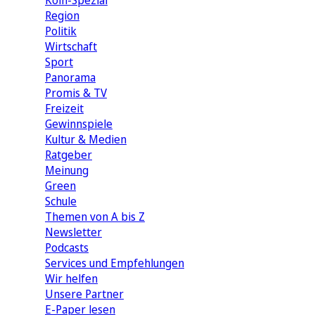
Köln-Spezial
Region
Politik
Wirtschaft
Sport
Panorama
Promis & TV
Freizeit
Gewinnspiele
Kultur & Medien
Ratgeber
Meinung
Green
Schule
Themen von A bis Z
Newsletter
Podcasts
Services und Empfehlungen
Wir helfen
Unsere Partner
E-Paper lesen