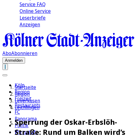
Service FAQ
Online Service
Leserbriefe
Anzeigen
Abo
Abonnieren
Anmelden
Köln
Startseite
Region
Region
Freizeit
Leverkusen
Restaurants
Leichlingen
FC
Panorama
Sperrung der Oskar-Erbslöh-
Politik
Straße: Rund um Balken wird’s
Wirtschaft