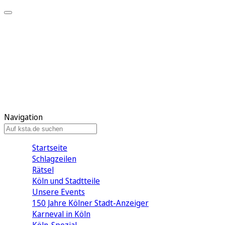
Mein KStA
Meine Artikel
Meine Region
Meine Newsletter
Mein KStA PLUS
Mein E-Paper
Navigation
Startseite
Schlagzeilen
Rätsel
Köln und Stadtteile
Unsere Events
150 Jahre Kölner Stadt-Anzeiger
Karneval in Köln