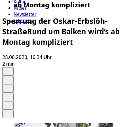
Kultur
ab Montag kompliziert
Rätsel
Newsletter
Sperrung der Oskar-Erbslöh-
E-Paper
Straße
Rund um Balken wird’s ab
Montag kompliziert
28.08.2020, 16:24 Uhr
2 min
Auf Google bevorzugen
Anhören
Schrift
Merken
Drucken
Teilen