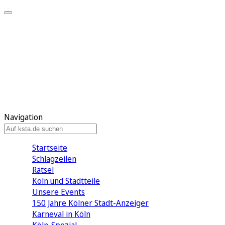
Mein KStA
Meine Artikel
Meine Region
Meine Newsletter
Mein KStA PLUS
Mein E-Paper
Navigation
Startseite
Schlagzeilen
Rätsel
Köln und Stadtteile
Unsere Events
150 Jahre Kölner Stadt-Anzeiger
Karneval in Köln