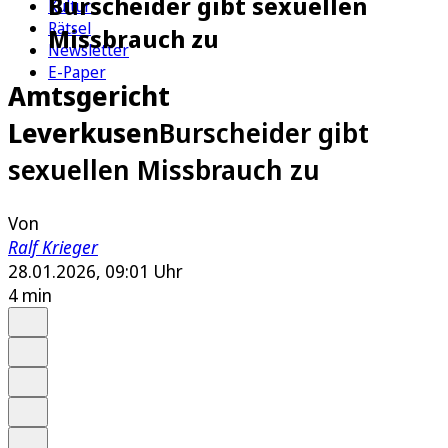
Burscheider gibt sexuellen
Kultur
Rätsel
Missbrauch zu
Newsletter
E-Paper
Amtsgericht
Leverkusen
Burscheider gibt
sexuellen Missbrauch zu
Von
Ralf Krieger
28.01.2026, 09:01 Uhr
4 min
Auf Google bevorzugen
Anhören
Schrift
Merken
Drucken