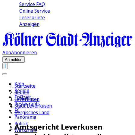
Service FAQ
Online Service
Leserbriefe
Anzeigen
Abo
Abonnieren
Anmelden
Köln
Startseite
Region
Region
Freizeit
Leverkusen
Restaurants
Stadt Leverkusen
FC
Bergisches Land
Panorama
Politik
Amtsgericht Leverkusen
Wirtschaft