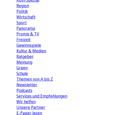
Köln-Spezial
Region
Politik
Wirtschaft
Sport
Panorama
Promis & TV
Freizeit
Gewinnspiele
Kultur & Medien
Ratgeber
Meinung
Green
Schule
Themen von A bis Z
Newsletter
Podcasts
Services und Empfehlungen
Wir helfen
Unsere Partner
E-Paper lesen