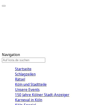
Mein KStA
Meine Artikel
Meine Region
Meine Newsletter
Mein KStA PLUS
Mein E-Paper
Navigation
Startseite
Schlagzeilen
Rätsel
Köln und Stadtteile
Unsere Events
150 Jahre Kölner Stadt-Anzeiger
Karneval in Köln