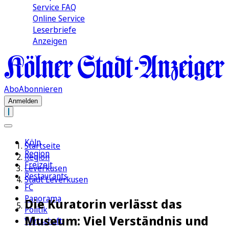
Service FAQ
Online Service
Leserbriefe
Anzeigen
Abo
Abonnieren
Anmelden
Köln
Startseite
Region
Region
Freizeit
Leverkusen
Restaurants
Stadt Leverkusen
FC
Panorama
Die Kuratorin verlässt das
Politik
Museum: Viel Verständnis und
Wirtschaft