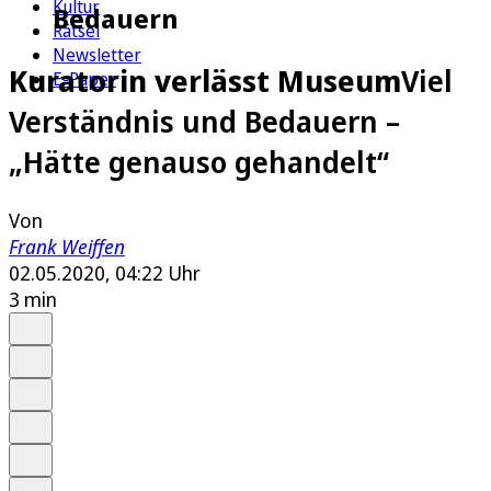
Kultur
Bedauern
Rätsel
Newsletter
Kuratorin verlässt Museum
Viel
E-Paper
Verständnis und Bedauern –
„Hätte genauso gehandelt“
Von
Frank Weiffen
02.05.2020, 04:22 Uhr
3 min
Auf Google bevorzugen
Anhören
Schrift
Merken
Drucken
Teilen