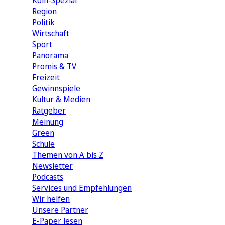
Köln-Spezial
Region
Politik
Wirtschaft
Sport
Panorama
Promis & TV
Freizeit
Gewinnspiele
Kultur & Medien
Ratgeber
Meinung
Green
Schule
Themen von A bis Z
Newsletter
Podcasts
Services und Empfehlungen
Wir helfen
Unsere Partner
E-Paper lesen