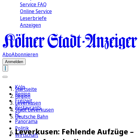
Service FAQ
Online Service
Leserbriefe
Anzeigen
Abo
Abonnieren
Anmelden
Köln
Startseite
Region
Region
Freizeit
Leverkusen
Restaurants
Stadt Leverkusen
FC
Deutsche Bahn
Panorama
Politik
Leverkusen: Fehlende Aufzüge –
Wirtschaft