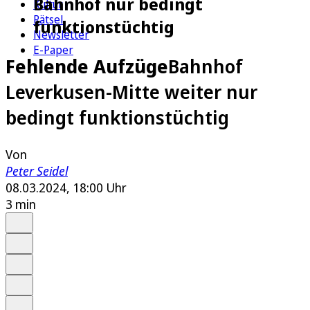
Bahnhof nur bedingt
Kultur
Rätsel
funktionstüchtig
Newsletter
E-Paper
Fehlende Aufzüge
Bahnhof
Leverkusen-Mitte weiter nur
bedingt funktionstüchtig
Von
Peter Seidel
08.03.2024, 18:00 Uhr
3 min
Auf Google bevorzugen
Anhören
Schrift
Merken
Drucken