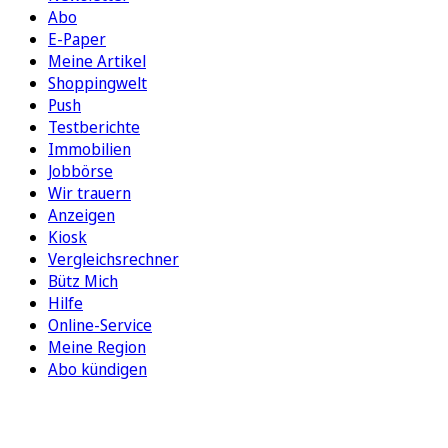
Abo
E-Paper
Meine Artikel
Shoppingwelt
Push
Testberichte
Immobilien
Jobbörse
Wir trauern
Anzeigen
Kiosk
Vergleichsrechner
Bütz Mich
Hilfe
Online-Service
Meine Region
Abo kündigen
FOLGEN SIE UNS
ENTDECKEN SIE UNSERE APP