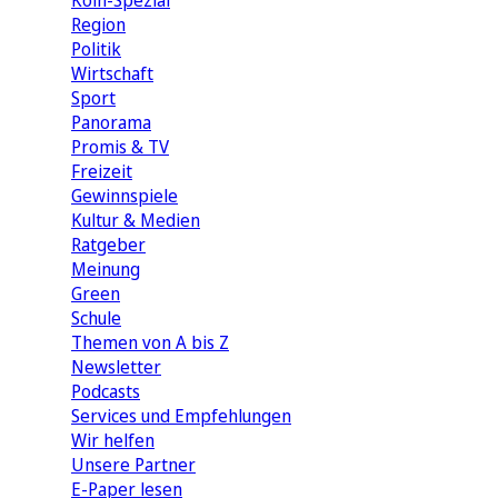
Köln-Spezial
Region
Politik
Wirtschaft
Sport
Panorama
Promis & TV
Freizeit
Gewinnspiele
Kultur & Medien
Ratgeber
Meinung
Green
Schule
Themen von A bis Z
Newsletter
Podcasts
Services und Empfehlungen
Wir helfen
Unsere Partner
E-Paper lesen