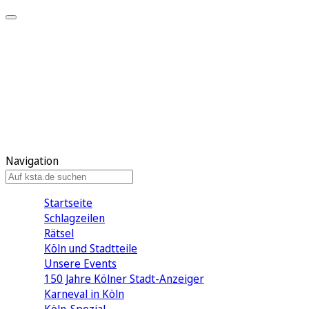
Mein KStA
Meine Artikel
Meine Region
Meine Newsletter
Mein KStA PLUS
Mein E-Paper
Navigation
Startseite
Schlagzeilen
Rätsel
Köln und Stadtteile
Unsere Events
150 Jahre Kölner Stadt-Anzeiger
Karneval in Köln