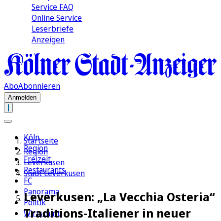
Service FAQ
Online Service
Leserbriefe
Anzeigen
Abo
Abonnieren
Anmelden
Köln
Startseite
Region
Region
Freizeit
Leverkusen
Restaurants
Stadt Leverkusen
FC
Panorama
Leverkusen: „La Vecchia Osteria“
Politik
Traditions-Italiener in neuer
Wirtschaft