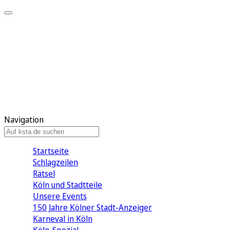
Mein KStA
Meine Artikel
Meine Region
Meine Newsletter
Mein KStA PLUS
Mein E-Paper
Navigation
Startseite
Schlagzeilen
Rätsel
Köln und Stadtteile
Unsere Events
150 Jahre Kölner Stadt-Anzeiger
Karneval in Köln