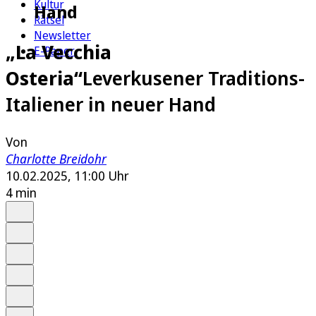
Kultur
Hand
Rätsel
Newsletter
„La Vecchia
E-Paper
Osteria“
Leverkusener Traditions-
Italiener in neuer Hand
Von
Charlotte Breidohr
10.02.2025, 11:00 Uhr
4 min
Auf Google bevorzugen
Anhören
Schrift
Merken
Drucken
Teilen