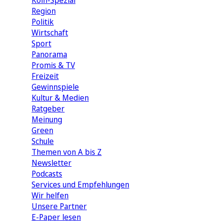
Köln-Spezial
Region
Politik
Wirtschaft
Sport
Panorama
Promis & TV
Freizeit
Gewinnspiele
Kultur & Medien
Ratgeber
Meinung
Green
Schule
Themen von A bis Z
Newsletter
Podcasts
Services und Empfehlungen
Wir helfen
Unsere Partner
E-Paper lesen