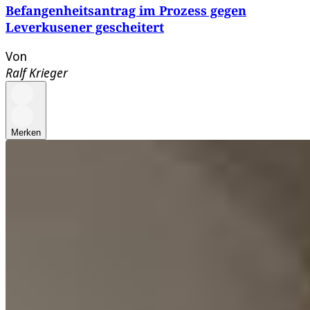
Befangenheitsantrag im Prozess gegen
Leverkusener gescheitert
Von
Ralf Krieger
Merken