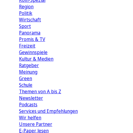
Köln-Spezial
Region
Politik
Wirtschaft
Sport
Panorama
Promis & TV
Freizeit
Gewinnspiele
Kultur & Medien
Ratgeber
Meinung
Green
Schule
Themen von A bis Z
Newsletter
Podcasts
Services und Empfehlungen
Wir helfen
Unsere Partner
E-Paper lesen