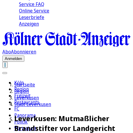
Service FAQ
Online Service
Leserbriefe
Anzeigen
Abo
Abonnieren
Anmelden
Köln
Startseite
Region
Region
Freizeit
Leverkusen
Restaurants
Stadt Leverkusen
FC
Panorama
Leverkusen: Mutmaßlicher
Politik
Brandstifter vor Landgericht
Wirtschaft