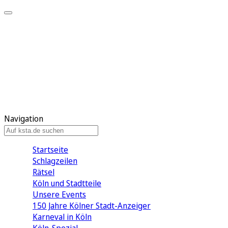
Mein KStA
Meine Artikel
Meine Region
Meine Newsletter
Mein KStA PLUS
Mein E-Paper
Navigation
Startseite
Schlagzeilen
Rätsel
Köln und Stadtteile
Unsere Events
150 Jahre Kölner Stadt-Anzeiger
Karneval in Köln