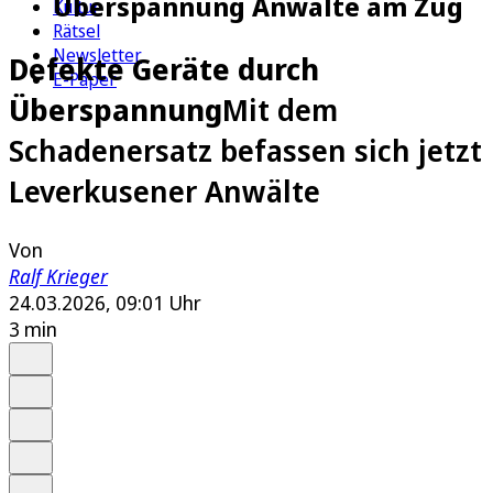
Überspannung Anwälte am Zug
Kultur
Rätsel
Newsletter
Defekte Geräte durch
E-Paper
Überspannung
Mit dem
Schadenersatz befassen sich jetzt
Leverkusener Anwälte
Von
Ralf Krieger
24.03.2026, 09:01 Uhr
3 min
Auf Google bevorzugen
Anhören
Schrift
Merken
Drucken