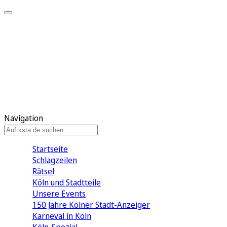
Mein KStA
Meine Artikel
Meine Region
Meine Newsletter
Mein KStA PLUS
Mein E-Paper
Navigation
Startseite
Schlagzeilen
Rätsel
Köln und Stadtteile
Unsere Events
150 Jahre Kölner Stadt-Anzeiger
Karneval in Köln