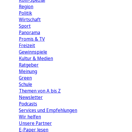
Köln-Spezial
Region
Politik
Wirtschaft
Sport
Panorama
Promis & TV
Freizeit
Gewinnspiele
Kultur & Medien
Ratgeber
Meinung
Green
Schule
Themen von A bis Z
Newsletter
Podcasts
Services und Empfehlungen
Wir helfen
Unsere Partner
E-Paper lesen