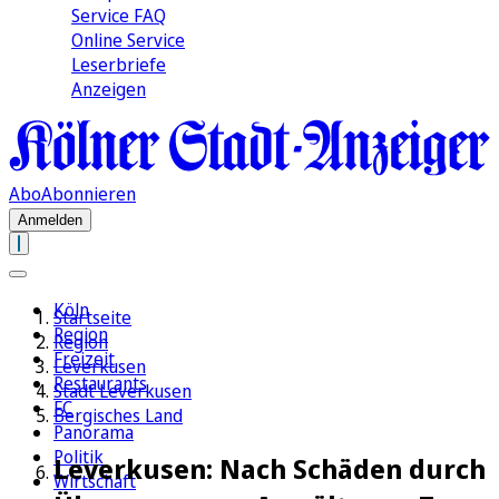
Service FAQ
Online Service
Leserbriefe
Anzeigen
Abo
Abonnieren
Anmelden
Köln
Startseite
Region
Region
Freizeit
Leverkusen
Restaurants
Stadt Leverkusen
FC
Bergisches Land
Panorama
Politik
Leverkusen: Nach Schäden durch
Wirtschaft